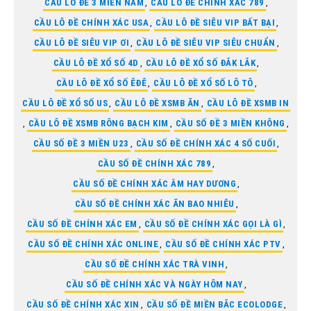
CẦU LÔ ĐỀ 3 MIỀN NAM
,
CẦU LÔ ĐỀ CHÍNH XÁC 789
,
CẦU LÔ ĐỀ CHÍNH XÁC USA
,
CẦU LÔ ĐỀ SIÊU VIP BẤT BẠI
,
CẦU LÔ ĐỀ SIÊU VIP ƠI
,
CẦU LÔ ĐỀ SIÊU VIP SIÊU CHUẨN
,
CẦU LÔ ĐỀ XỔ SỐ 4D
,
CẦU LÔ ĐỀ XỔ SỐ ĐẮK LẮK
,
CẦU LÔ ĐỀ XỔ SỐ ÊĐÊ
,
CẦU LÔ ĐỀ XỔ SỐ LÔ TÔ
,
CẦU LÔ ĐỀ XỔ SỐ US
,
CẦU LÔ ĐỀ XSMB ĂN
,
CẦU LÔ ĐỀ XSMB IN
,
CẦU LÔ ĐỀ XSMB RÔNG BẠCH KIM
,
CẦU SỐ ĐỀ 3 MIỀN KHÔNG
,
CẦU SỐ ĐỀ 3 MIỀN U23
,
CẦU SỐ ĐỀ CHÍNH XÁC 4 SỐ CUỐI
,
CẦU SỐ ĐỀ CHÍNH XÁC 789
,
CẦU SỐ ĐỀ CHÍNH XÁC ÂM HAY DƯƠNG
,
CẦU SỐ ĐỀ CHÍNH XÁC ĂN BAO NHIÊU
,
CẦU SỐ ĐỀ CHÍNH XÁC EM
,
CẦU SỐ ĐỀ CHÍNH XÁC GỌI LÀ GÌ
,
CẦU SỐ ĐỀ CHÍNH XÁC ONLINE
,
CẦU SỐ ĐỀ CHÍNH XÁC PTV
,
CẦU SỐ ĐỀ CHÍNH XÁC TRÀ VINH
,
CẦU SỐ ĐỀ CHÍNH XÁC VÀ NGÀY HÔM NAY
,
CẦU SỐ ĐỀ CHÍNH XÁC XIN
,
CẦU SỐ ĐỀ MIỀN BẮC ECOLODGE
,