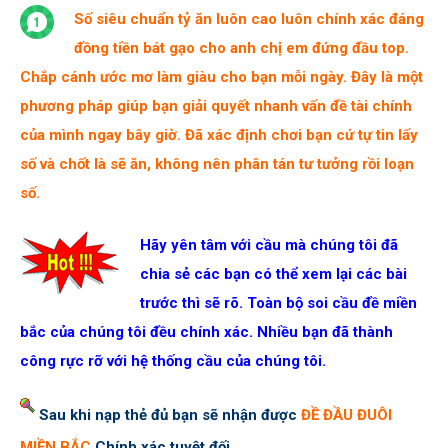
Số siêu chuẩn tỷ ăn luôn cao luôn chính xác đáng
đồng tiền bát gạo cho anh chị em đứng đầu top.
Chắp cánh ước mơ làm giàu cho bạn mỗi ngày. Đây là một
phương pháp giúp bạn giải quyết nhanh vấn đề tài chính
của mình ngay bây giờ. Đã xác định chơi bạn cứ tự tin lấy
số và chốt là sẽ ăn, không nên phân tán tư tưởng rồi loạn
số.
Hãy yên tâm với cầu mà chúng tôi đã
chia sẻ các bạn có thể xem lại các bài
trước thì sẽ rõ. Toàn bộ soi cầu đề miền
bắc của chúng tôi đều chính xác. Nhiều bạn đã thành
công rực rỡ với hệ thống cầu của chúng tôi.
Sau khi nạp thẻ đủ bạn sẽ nhận được
ĐỀ ĐẦU ĐUÔI
MIỀN BẮC
Chính xác tuyệt đối.