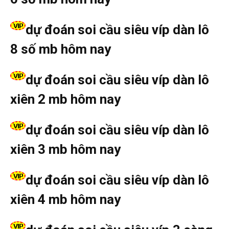
dự đoán soi cầu siêu víp dàn lô
8 số mb hôm nay
dự đoán soi cầu siêu víp dàn lô
xiên 2 mb hôm nay
dự đoán soi cầu siêu víp dàn lô
xiên 3 mb hôm nay
dự đoán soi cầu siêu víp dàn lô
xiên 4 mb hôm nay