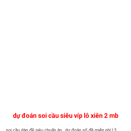
dự đoán soi cầu siêu víp lô xiên 2 mb
soi cầu dàn đề siêu chuẩn ân , dự đoán số đề miễn phí l 3 ,