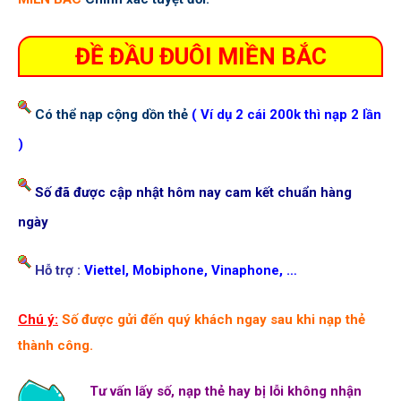
ĐỀ ĐẦU ĐUÔI MIỀN BẮC
C
ó thể nạp cộng dồn thẻ
( Ví dụ 2 cái 200k thì nạp 2 lần
)
Số đã được cập nhật hôm nay cam kết chuẩn hàng
ngày
Hỗ trợ :
Viettel, Mobiphone, Vinaphone, …
Chú ý:
Số được gửi đến quý khách ngay sau khi nạp thẻ
thành công.
Tư vấn lấy số, nạp thẻ hay bị lỗi không nhận