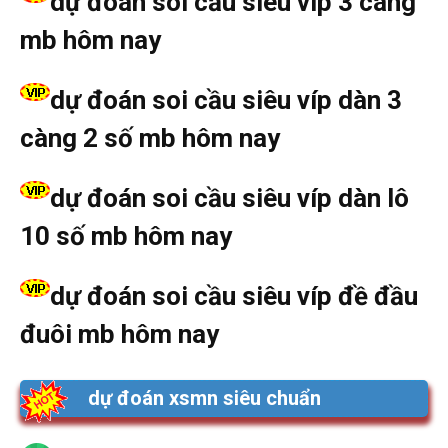
dự đoán soi cầu siêu víp 3 càng
mb hôm nay
dự đoán soi cầu siêu víp dàn 3
càng 2 số mb hôm nay
dự đoán soi cầu siêu víp dàn lô
10 số mb hôm nay
dự đoán soi cầu siêu víp đề đầu
đuôi mb hôm nay
dự đoán xsmn siêu chuẩn