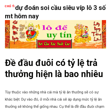
dự đoán soi cầu siêu víp lô 3 số
mt hôm nay
Đề đầu đuôi có tỷ lệ trả
thưởng hiện là bao nhiêu
Tùy thuộc vào những nhà cái mà tỷ lệ ăn thưởng sẽ có sự
khác biệt. Dự vào đó, ở mỗi nhà cái sẽ áp dụng mức tỷ lệ ăn
thưởng sẽ không thể giống nhau. Cụ thể là đề đầu đuôi chạm