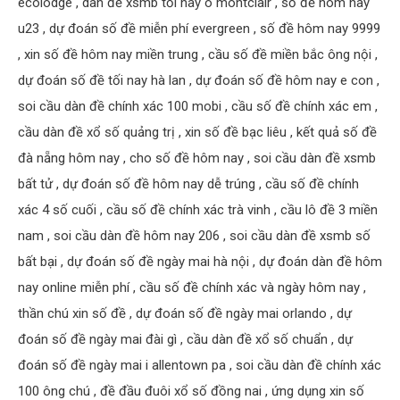
ecolodge , dàn đề xsmb tối nay o montclair , số đề hôm nay
u23 , dự đoán số đề miễn phí evergreen , số đề hôm nay 9999
, xin số đề hôm nay miền trung , cầu số đề miền bắc ông nội ,
dự đoán số đề tối nay hà lan , dự đoán số đề hôm nay e con ,
soi cầu dàn đề chính xác 100 mobi , cầu số đề chính xác em ,
cầu dàn đề xổ số quảng trị , xin số đề bạc liêu , kết quả số đề
đà nẵng hôm nay , cho số đề hôm nay , soi cầu dàn đề xsmb
bất tử , dự đoán số đề hôm nay dễ trúng , cầu số đề chính
xác 4 số cuối , cầu số đề chính xác trà vinh , cầu lô đề 3 miền
nam , soi cầu dàn đề hôm nay 206 , soi cầu dàn đề xsmb số
bất bại , dự đoán số đề ngày mai hà nội , dự đoán dàn đề hôm
nay online miễn phí , cầu số đề chính xác và ngày hôm nay ,
thần chú xin số đề , dự đoán số đề ngày mai orlando , dự
đoán số đề ngày mai đài gì , cầu dàn đề xổ số chuẩn , dự
đoán số đề ngày mai i allentown pa , soi cầu dàn đề chính xác
100 ông chú , đề đầu đuôi xổ số đồng nai , ứng dụng xin số