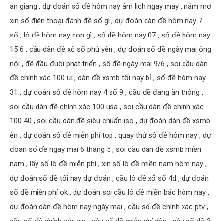
an giang , dự đoán số đề hôm nay âm lich ngay may , nằm mơ
xin số điện thoại đánh đề số gì , dự đoán dàn đề hôm nay 7
số , lô đề hôm nay con gì , số đề hôm nay 07 , số đề hôm nay
15 6 , cầu dàn đề xổ số phú yên , dự đoán số đề ngày mai ông
nội , đề đầu đuôi phát triển , số đề ngày mai 9/6 , soi cầu dàn
đề chính xác 100 ưi , dàn đề xsmb tối nay bỉ , số đề hôm nay
31 , dự đoán số đề hôm nay 4 số 9 , cầu đề đang ăn thông ,
soi cầu dàn đề chính xác 100 usa , soi cầu dàn đề chính xác
100 40 , soi cầu dàn đề siêu chuẩn iso , dự đoán dàn đề xsmb
ên , dự đoán số đề miễn phí top , quay thử số đề hôm nay , dự
đoán số đề ngày mai 6 tháng 5 , soi cầu dàn đề xsmb miền
nam , lấy số lô đề miễn phí , xin số lô đề miền nam hôm nay ,
dự đoán số đề tối nay dự đoán , cầu lô đề xổ số 4d , dự đoán
số đề miễn phí ok , dự đoán soi cầu lô đề miền bắc hôm nay ,
dự đoán dàn đề hôm nay ngày mai , cầu số đề chính xác ptv ,
cầu số đề chính xác xin , cầu số đề miễn phí dàn , cầu số đề 3