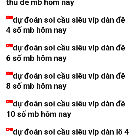
thủ đề mb hôm nay
dự đoán soi cầu siêu víp dàn đề
4 số mb hôm nay
dự đoán soi cầu siêu víp dàn đề
6 số mb hôm nay
dự đoán soi cầu siêu víp dàn đề
8 số mb hôm nay
dự đoán soi cầu siêu víp dàn đề
10 số mb hôm nay
dự đoán soi cầu siêu víp dàn lô 4