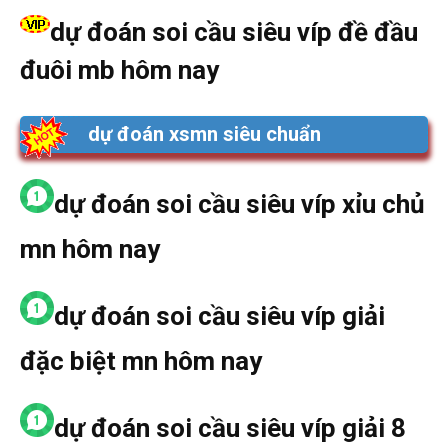
dự đoán soi cầu siêu víp đề đầu
đuôi mb hôm nay
dự đoán xsmn siêu chuẩn
dự đoán soi cầu siêu víp xỉu chủ
mn hôm nay
dự đoán soi cầu siêu víp giải
đặc biệt mn hôm nay
dự đoán soi cầu siêu víp giải 8