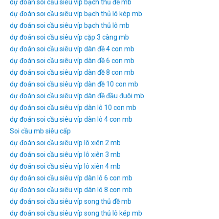
dự đoán soi cầu siêu víp bạch thủ đề mb
dự đoán soi cầu siêu víp bạch thủ lô kép mb
dự đoán soi cầu siêu víp bạch thủ lô mb
dự đoán soi cầu siêu víp cặp 3 càng mb
dự đoán soi cầu siêu víp dàn đề 4 con mb
dự đoán soi cầu siêu víp dàn đề 6 con mb
dự đoán soi cầu siêu víp dàn đề 8 con mb
dự đoán soi cầu siêu víp dàn đề 10 con mb
dự đoán soi cầu siêu víp dàn đề đầu đuôi mb
dự đoán soi cầu siêu víp dàn lô 10 con mb
dự đoán soi cầu siêu víp dàn lô 4 con mb
Soi cầu mb siêu cấp
dự đoán soi cầu siêu víp lô xiên 2 mb
dự đoán soi cầu siêu víp lô xiên 3 mb
dự đoán soi cầu siêu víp lô xiên 4 mb
dự đoán soi cầu siêu víp dàn lô 6 con mb
dự đoán soi cầu siêu víp dàn lô 8 con mb
dự đoán soi cầu siêu víp song thủ đề mb
dự đoán soi cầu siêu víp song thủ lô kép mb