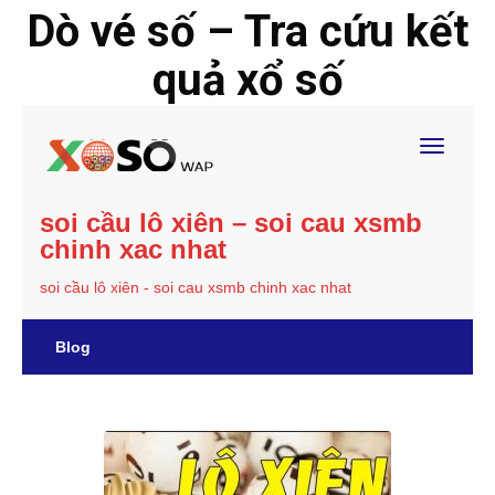
Dò vé số – Tra cứu kết
quả xổ số