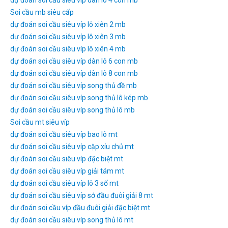
dự đoán soi cầu siêu víp dàn lô 4 con mb
Soi cầu mb siêu cấp
dự đoán soi cầu siêu víp lô xiên 2 mb
dự đoán soi cầu siêu víp lô xiên 3 mb
dự đoán soi cầu siêu víp lô xiên 4 mb
dự đoán soi cầu siêu víp dàn lô 6 con mb
dự đoán soi cầu siêu víp dàn lô 8 con mb
dự đoán soi cầu siêu víp song thủ đề mb
dự đoán soi cầu siêu víp song thủ lô kép mb
dự đoán soi cầu siêu víp song thủ lô mb
Soi cầu mt siêu víp
dự đoán soi cầu siêu víp bao lô mt
dự đoán soi cầu siêu víp cặp xíu chủ mt
dự đoán soi cầu siêu víp đặc biệt mt
dự đoán soi cầu siêu víp giải tám mt
dự đoán soi cầu siêu víp lô 3 số mt
dự đoán soi cầu siêu víp sớ đầu đuôi giải 8 mt
dự đoán soi cầu víp đầu đuôi giải đặc biệt mt
dự đoán soi cầu siêu víp song thủ lô mt