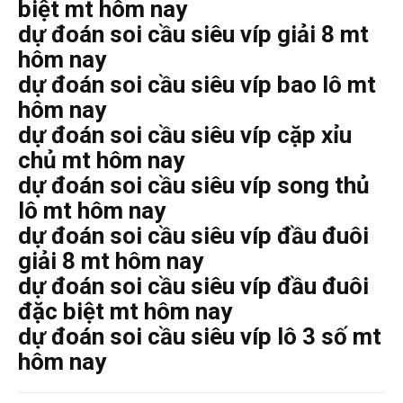
biệt mt hôm nay
dự đoán soi cầu siêu víp giải 8 mt
hôm nay
dự đoán soi cầu siêu víp bao lô mt
hôm nay
dự đoán soi cầu siêu víp cặp xỉu
chủ mt hôm nay
dự đoán soi cầu siêu víp song thủ
lô mt hôm nay
dự đoán soi cầu siêu víp đầu đuôi
giải 8 mt hôm nay
dự đoán soi cầu siêu víp đầu đuôi
đặc biệt mt hôm nay
dự đoán soi cầu siêu víp lô 3 số mt
hôm nay