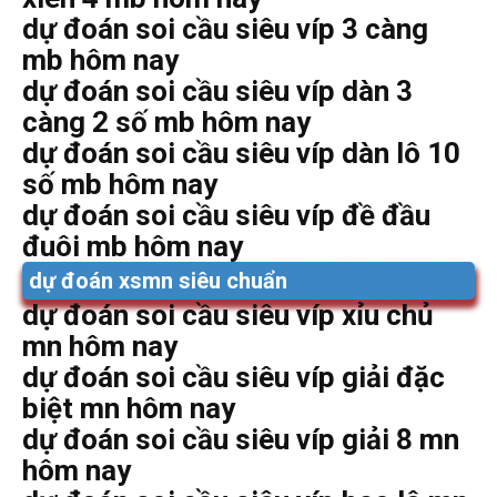
dự đoán soi cầu siêu víp 3 càng
mb hôm nay
dự đoán soi cầu siêu víp dàn 3
càng 2 số mb hôm nay
dự đoán soi cầu siêu víp dàn lô 10
số mb hôm nay
dự đoán soi cầu siêu víp đề đầu
đuôi mb hôm nay
dự đoán xsmn siêu chuẩn
dự đoán soi cầu siêu víp xỉu chủ
mn hôm nay
dự đoán soi cầu siêu víp giải đặc
biệt mn hôm nay
dự đoán soi cầu siêu víp giải 8 mn
hôm nay