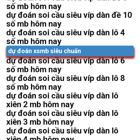
số mb hôm nay
dự đoán soi cầu siêu víp dàn đề 10
số mb hôm nay
dự đoán soi cầu siêu víp dàn lô 4
số mb hôm nay
dự đoán xsmb siêu chuẩn
dự đoán soi cầu siêu víp dàn lô 6
số mb hôm nay
dự đoán soi cầu siêu víp dàn lô 8
số mb hôm nay
dự đoán soi cầu siêu víp dàn lô
xiên 2 mb hôm nay
dự đoán soi cầu siêu víp dàn lô
xiên 3 mb hôm nay
dự đoán soi cầu siêu víp dàn lô
xiên 4 mb hôm nay