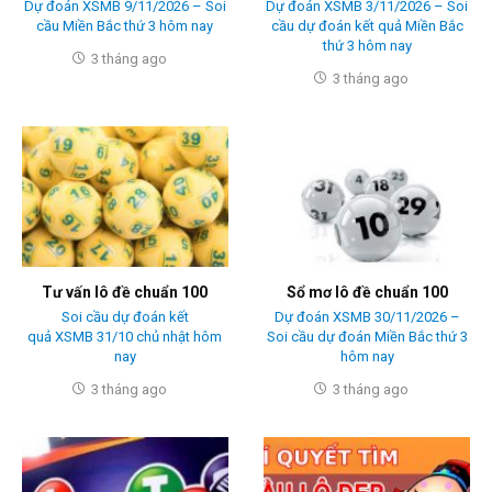
Dự đoán XSMB 9/11/2026 – Soi
Dự đoán XSMB 3/11/2026 – Soi
cầu Miền Bắc thứ 3 hôm nay
cầu dự đoán kết quả Miền Bắc
thứ 3 hôm nay
3 tháng ago
3 tháng ago
Tư vấn lô đề chuẩn 100
Sổ mơ lô đề chuẩn 100
Soi cầu dự đoán kết
Dự đoán XSMB 30/11/2026 –
quả XSMB 31/10 chủ nhật hôm
Soi cầu dự đoán Miền Bắc thứ 3
nay
hôm nay
3 tháng ago
3 tháng ago