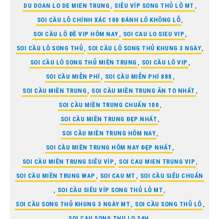
DU DOAN LO DE MIEN TRUNG
,
SIÊU VÍP SONG THỦ LÔ MT
,
SOI CẦU LÔ CHÍNH XÁC 100 ĐÁNH LÔ KHÔNG LỖ
,
SOI CẦU LÔ ĐỀ VIP HÔM NAY
,
SOI CAU LO SIEU VIP
,
SOI CẦU LÔ SONG THỦ
,
SOI CẦU LÔ SONG THỦ KHUNG 3 NGÀY
,
SOI CẦU LÔ SONG THỦ MIỀN TRUNG
,
SOI CẦU LÔ VIP
,
SOI CẦU MIỄN PHÍ
,
SOI CẦU MIỄN PHÍ 888
,
SOI CẦU MIỀN TRUNG
,
SOI CẦU MIỀN TRUNG ĂN TO NHẤT
,
SOI CẦU MIỀN TRUNG CHUẨN 100
,
SOI CẦU MIỀN TRUNG ĐẸP NHẤT
,
SOI CẦU MIỀN TRUNG HÔM NAY
,
SOI CẦU MIỀN TRUNG HÔM NAY ĐẸP NHẤT
,
SOI CẦU MIỀN TRUNG SIÊU VÍP
,
SOI CAU MIEN TRUNG VIP
,
SOI CẦU MIỀN TRUNG WAP
,
SOI CAU MT
,
SOI CẦU SIÊU CHUẨN
,
SOI CẦU SIÊU VÍP SONG THỦ LÔ MT
,
SOI CẦU SONG THỦ KHUNG 3 NGÀY MT
,
SOI CẦU SONG THỦ LÔ
,
SOI CAU SONG THU LO 24H
,