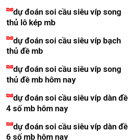
dự đoán soi cầu siêu víp song
thủ lô kép mb
dự đoán soi cầu siêu víp bạch
thủ đề mb
dự đoán soi cầu siêu víp song
thủ đề mb hôm nay
dự đoán soi cầu siêu víp dàn đề
4 số mb hôm nay
dự đoán soi cầu siêu víp dàn đề
6 số mb hôm nay