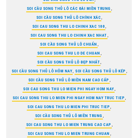
SOI CẦU SONG THỦ LÔ CÁC ĐÀI MIỀN TRUNG
,
SOI CẦU SONG THỦ LÔ CHÍNH XÁC
,
SOI CAU SONG THU LO CHINH XAC 100
,
SOI CAU SONG THU LO CHINH XAC NHAT
,
SOI CẦU SONG THỦ LÔ CHUẨN
,
SOI CAU SONG THU LO DE CHUAN
,
SOI CẦU SONG THỦ LÔ ĐẸP NHẤT
,
SOI CẦU SONG THỦ LÔ HÔM NAY
,
SOI CẦU SONG THỦ LÔ KÉP
,
SOI CẦU SONG THỦ LÔ MIỀN NAM CAO CẤP
,
SOI CAU SONG THU LO MIEN PHI NGAY HOM NAY
,
SOI CAU SONG THU LO MIEN PHI NGAY HOM NAY TRUC TIEP
,
SOI CAU SONG THU LO MIEN PHI TRUC TIEP
,
SOI CẦU SONG THỦ LÔ MIỀN TRUNG
,
SOI CAU SONG THU LO MIEN TRUNG CAO CAP
,
SOI CAU SONG THU LO MIEN TRUNG CHUAN
,