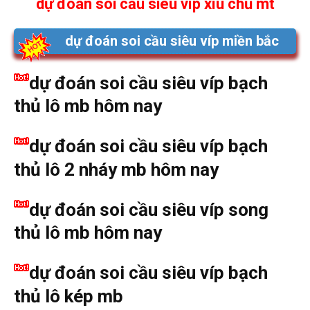
dự đoán soi cầu siêu víp xíu chủ mt
dự đoán soi cầu siêu víp miền bắc
dự đoán soi cầu siêu víp bạch
thủ lô mb hôm nay
dự đoán soi cầu siêu víp bạch
thủ lô 2 nháy mb hôm nay
dự đoán soi cầu siêu víp song
thủ lô mb hôm nay
dự đoán soi cầu siêu víp bạch
thủ lô kép mb