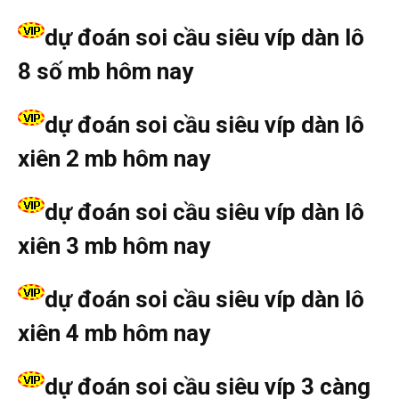
dự đoán soi cầu siêu víp dàn lô
8 số mb hôm nay
dự đoán soi cầu siêu víp dàn lô
xiên 2 mb hôm nay
dự đoán soi cầu siêu víp dàn lô
xiên 3 mb hôm nay
dự đoán soi cầu siêu víp dàn lô
xiên 4 mb hôm nay
dự đoán soi cầu siêu víp 3 càng