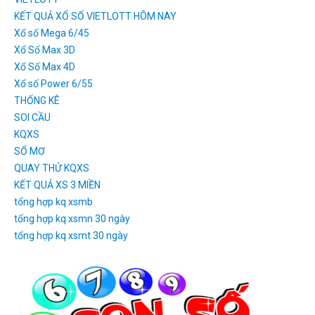
KẾT QUẢ XỔ SỐ VIETLOTT HÔM NAY
Xổ số Mega 6/45
Xổ Số Max 3D
Xổ Số Max 4D
Xổ số Power 6/55
THỐNG KÊ
SOI CẦU
KQXS
SỔ MƠ
QUAY THỬ KQXS
KẾT QUẢ XS 3 MIỀN
tổng hợp kq xsmb
tổng hợp kq xsmn 30 ngày
tổng hợp kq xsmt 30 ngày