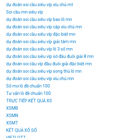
dự đoán soi cầu siêu víp xíu chủ mt
Soi cầu mn siêu víp
dự đoán soi cầu siêu víp bao lô mn
dự đoán soi cầu siêu víp cặp xíu chủ mn
dự đoán soi cầu siêu víp đặc biệt mn
dự đoán soi cầu siêu víp giải tám mn
dự đoán soi cầu siêu víp lô 3 số mn
dự đoán soi cầu siêu víp sớ đầu đuôi giải 8 mn
dự đoán soi cầu víp đầu đuôi giải đặc biệt mn
dự đoán soi cầu siêu víp song thủ lô mn
dự đoán soi cầu siêu víp xíu chủ mn
Sổ mơ lô đề chuẩn 100
Tư vấn lô đề chuẩn 100
TRỰC TIẾP KẾT QUẢ XS
XSMB
XSMN
XSMT
KẾT QUẢ XỔ SỐ
VIETLOTT