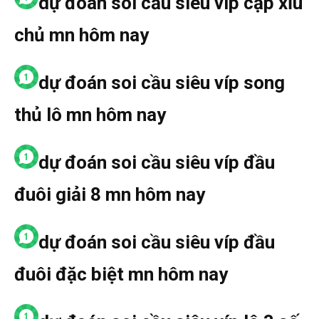
dự đoán soi cầu siêu víp cặp xỉu
chủ mn hôm nay
dự đoán soi cầu siêu víp song
thủ lô mn hôm nay
dự đoán soi cầu siêu víp đầu
đuôi giải 8 mn hôm nay
dự đoán soi cầu siêu víp đầu
đuôi đặc biệt mn hôm nay