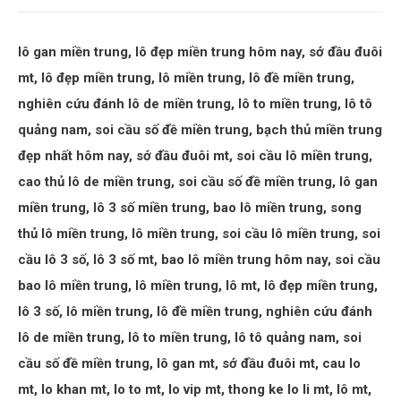
lô gan miền trung, lô đẹp miền trung hôm nay, sớ đầu đuôi
mt, lô đẹp miền trung, lô miền trung, lô đề miền trung,
nghiên cứu đánh lô de miền trung, lô to miền trung, lô tô
quảng nam, soi cầu số đề miền trung, bạch thủ miền trung
đẹp nhất hôm nay, sớ đầu đuôi mt, soi cầu lô miền trung,
cao thủ lô de miền trung, soi cầu số đề miền trung, lô gan
miền trung, lô 3 số miền trung, bao lô miền trung, song
thủ lô miền trung, lô miền trung, soi cầu lô miền trung, soi
cầu lô 3 số, lô 3 số mt, bao lô miền trung hôm nay, soi cầu
bao lô miền trung, lô miền trung, lô mt, lô đẹp miền trung,
lô 3 số, lô miền trung, lô đề miền trung, nghiên cứu đánh
lô de miền trung, lô to miền trung, lô tô quảng nam, soi
cầu số đề miền trung, lô gan mt, sớ đầu đuôi mt, cau lo
mt, lo khan mt, lo to mt, lo vip mt, thong ke lo li mt, lô mt,