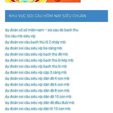
KHU VỰC SOI CẦU HÔM NAY SIÊU CHUẨN
dự đoán xổ số miền nam – soi cau de bach thu
Soi cầu mb siêu víp
dự đoán soi cầu bạch thủ lô 2 nháy mb
dự đoán soi cầu siêu víp ba càng mb
dự đoán soi cầu siêu víp bạch thủ đề mb
dự đoán soi cầu siêu víp bạch thủ lô kép mb
dự đoán soi cầu siêu víp bạch thủ lô mb
dự đoán soi cầu siêu víp cặp 3 càng mb
dự đoán soi cầu siêu víp dàn đề 4 con mb
dự đoán soi cầu siêu víp dàn đề 6 con mb
dự đoán soi cầu siêu víp dàn đề 8 con mb
dự đoán soi cầu siêu víp dàn đề 10 con mb
dự đoán soi cầu siêu víp dàn đề đầu đuôi mb
dự đoán soi cầu siêu víp dàn lô 10 con mb