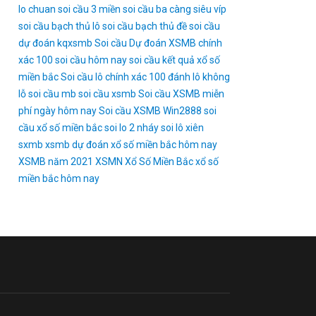
lo chuan
soi cầu 3 miền
soi cầu ba càng siêu víp
soi cầu bạch thủ lô
soi cầu bạch thủ đề
soi cầu
dự đoán kqxsmb
Soi cầu Dự đoán XSMB chính
xác 100
soi cầu hôm nay
soi cầu kết quả xổ số
miền bắc
Soi cầu lô chính xác 100 đánh lô không
lỗ
soi cầu mb
soi cầu xsmb
Soi cầu XSMB miễn
phí ngày hôm nay
Soi cầu XSMB Win2888
soi
cầu xổ số miền bắc
soi lo 2 nháy
soi lô xiên
sxmb
xsmb dự đoán xổ số miền bắc hôm nay
XSMB năm 2021
XSMN
Xổ Số Miền Bắc
xổ số
miền bắc hôm nay