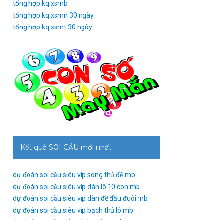
tổng hợp kq xsmb
tổng hợp kq xsmn 30 ngày
tổng hợp kq xsmt 30 ngày
Kết quả SOI CẦU mới nhất
dự đoán soi cầu siêu víp song thủ đề mb
dự đoán soi cầu siêu víp dàn lô 10 con mb
dự đoán soi cầu siêu víp dàn đề đầu đuôi mb
dự đoán soi cầu siêu víp bạch thủ lô mb