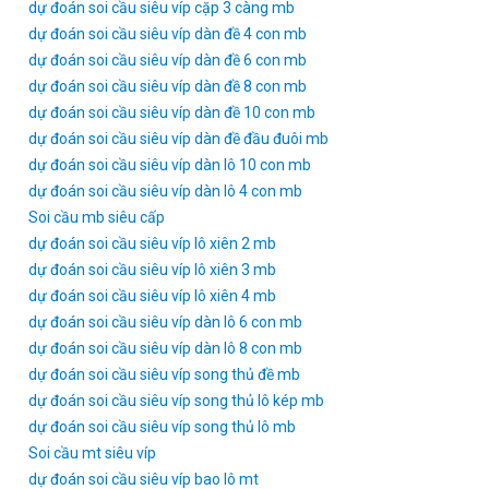
dự đoán soi cầu siêu víp cặp 3 càng mb
dự đoán soi cầu siêu víp dàn đề 4 con mb
dự đoán soi cầu siêu víp dàn đề 6 con mb
dự đoán soi cầu siêu víp dàn đề 8 con mb
dự đoán soi cầu siêu víp dàn đề 10 con mb
dự đoán soi cầu siêu víp dàn đề đầu đuôi mb
dự đoán soi cầu siêu víp dàn lô 10 con mb
dự đoán soi cầu siêu víp dàn lô 4 con mb
Soi cầu mb siêu cấp
dự đoán soi cầu siêu víp lô xiên 2 mb
dự đoán soi cầu siêu víp lô xiên 3 mb
dự đoán soi cầu siêu víp lô xiên 4 mb
dự đoán soi cầu siêu víp dàn lô 6 con mb
dự đoán soi cầu siêu víp dàn lô 8 con mb
dự đoán soi cầu siêu víp song thủ đề mb
dự đoán soi cầu siêu víp song thủ lô kép mb
dự đoán soi cầu siêu víp song thủ lô mb
Soi cầu mt siêu víp
dự đoán soi cầu siêu víp bao lô mt