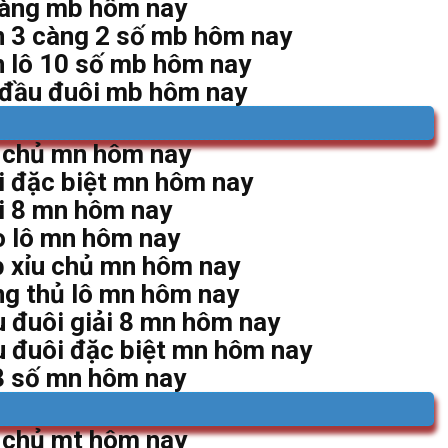
 càng mb hôm nay
àn 3 càng 2 số mb hôm nay
n lô 10 số mb hôm nay
ề đầu đuôi mb hôm nay
u chủ mn hôm nay
ải đặc biệt mn hôm nay
ải 8 mn hôm nay
o lô mn hôm nay
p xỉu chủ mn hôm nay
ng thủ lô mn hôm nay
u đuôi giải 8 mn hôm nay
u đuôi đặc biệt mn hôm nay
 3 số mn hôm nay
u chủ mt hôm nay