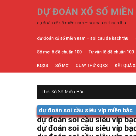
DỰ ĐOÁN XỔ SỐ MIỀN
dự đoán xổ số miền nam – soi cau de bach thu
dự đoán xổ số miền nam – soi cau de bach thu
Sổ mơ lô đề chuẩn 100
Tư vấn lô đề chuẩn 100
KQXS
SỔ MƠ
QUAY THỬ KQXS
KẾT QUẢ X
Thẻ:
Xổ Số Miền Bắc
dự đoán soi cầu siêu víp miền bắc
dự đoán soi cầu siêu víp bạ
dự đoán soi cầu siêu víp bạ