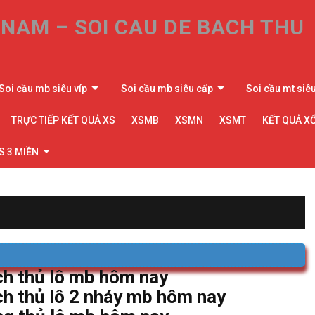
Skip
to
 NAM – SOI CAU DE BACH THU
content
Soi cầu mb siêu víp
Soi cầu mb siêu cấp
Soi cầu mt siêu
TRỰC TIẾP KẾT QUẢ XS
XSMB
XSMN
XSMT
KẾT QUẢ X
S 3 MIỀN
ch thủ lô mb hôm nay
ch thủ lô 2 nháy mb hôm nay