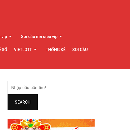
 víp
Soi cầu mn siêu víp
Ổ SỐ
VIETLOTT
THỐNG KÊ
SOI CẦU
SEARCH