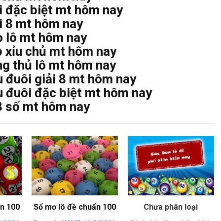
ải đặc biệt mt hôm nay
ải 8 mt hôm nay
o lô mt hôm nay
p xỉu chủ mt hôm nay
ng thủ lô mt hôm nay
u đuôi giải 8 mt hôm nay
u đuôi đặc biệt mt hôm nay
 3 số mt hôm nay
ẩn 100
Sổ mơ lô đề chuẩn 100
Chưa phân loại