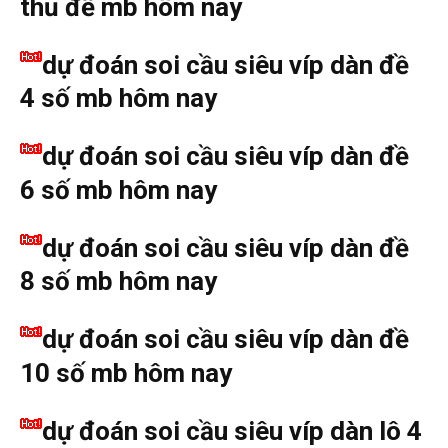
thủ đề mb hôm nay
dự đoán soi cầu siêu víp dàn đề
4 số mb hôm nay
dự đoán soi cầu siêu víp dàn đề
6 số mb hôm nay
dự đoán soi cầu siêu víp dàn đề
8 số mb hôm nay
dự đoán soi cầu siêu víp dàn đề
10 số mb hôm nay
dự đoán soi cầu siêu víp dàn lô 4