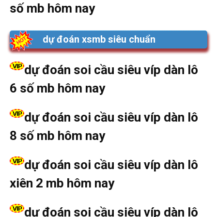
số mb hôm nay
dự đoán xsmb siêu chuẩn
dự đoán soi cầu siêu víp dàn lô
6 số mb hôm nay
dự đoán soi cầu siêu víp dàn lô
8 số mb hôm nay
dự đoán soi cầu siêu víp dàn lô
xiên 2 mb hôm nay
dự đoán soi cầu siêu víp dàn lô