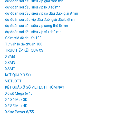
dự đoán soi cầu siêu víp giải tám mn
dự đoán soi cầu siêu víp lô 3 số mn
dự đoán soi cầu siêu víp sớ đầu đuôi giải 8 mn
dự đoán soi cầu víp đầu đuôi giải đặc biệt mn
dự đoán soi cầu siêu víp song thủ lô mn
dự đoán soi cầu siêu víp xíu chủ mn
Sổ mơ lô đề chuẩn 100
Tư vấn lô đề chuẩn 100
TRỰC TIẾP KẾT QUẢ XS
XSMB
XSMN
XSMT
KẾT QUẢ XỔ SỐ
VIETLOTT
KẾT QUẢ XỔ SỐ VIETLOTT HÔM NAY
Xổ số Mega 6/45
Xổ Số Max 3D
Xổ Số Max 4D
Xổ số Power 6/55