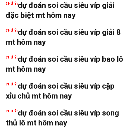
dự đoán soi cầu siêu víp giải
đặc biệt mt hôm nay
dự đoán soi cầu siêu víp giải 8
mt hôm nay
dự đoán soi cầu siêu víp bao lô
mt hôm nay
dự đoán soi cầu siêu víp cặp
xỉu chủ mt hôm nay
dự đoán soi cầu siêu víp song
thủ lô mt hôm nay