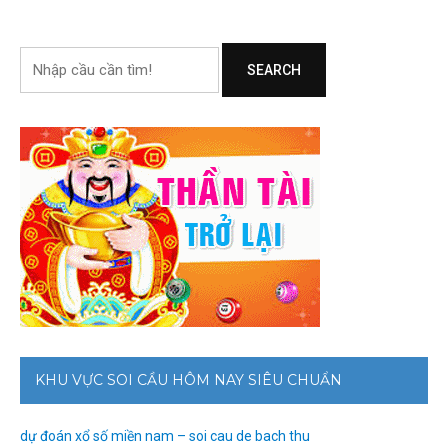
SEARCH
KHU VỰC SOI CẦU HÔM NAY SIÊU CHUẨN
dự đoán xổ số miền nam – soi cau de bach thu