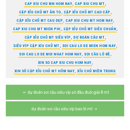
CAP XIU CHU MN HOM NAY
,
CAP XIU CHU MT
,
CẶP XỈU CHỦ MT ĂN TO
,
CẶP XỈU CHỦ MT CAO CẤP
,
CẶP XỈU CHỦ MT CAU DẸP
,
CAP XIU CHU MT HOM NAY
,
CAP XIU CHU MT MIEN PHI
,
CẶP XỈU CHỦ MT SIÊU CHUẨN
,
CẶP XỈU CHỦ MT SIÊU VÍP
,
DỰ ĐOÁN CẦU MT
,
SIÊU VÍP CẶP XÍU CHỦ MT
,
SOI CAU LO DE MIEN HOM NAY
,
SOI CAU LO DE MOI NHAT HOM NAY
,
SOI CẦU LÔ ĐỀ
,
XIN SO CAP XIU CHU HOM NAY
,
XIN SỐ CẶP XỈU CHỦ MT HÔM NAY
,
XỈU CHỦ MIỀN TRUNG
Điều
dự đoán soi cầu siêu víp sớ đầu đuôi giải 8 mt
hướng
bài
dự đoán soi cầu siêu víp bao lô mt
viết