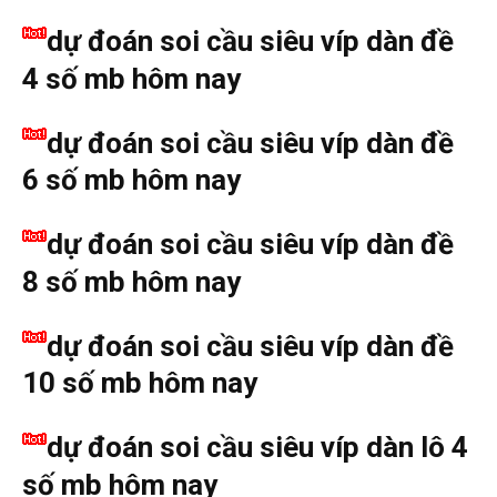
dự đoán soi cầu siêu víp dàn đề
4 số mb hôm nay
dự đoán soi cầu siêu víp dàn đề
6 số mb hôm nay
dự đoán soi cầu siêu víp dàn đề
8 số mb hôm nay
dự đoán soi cầu siêu víp dàn đề
10 số mb hôm nay
dự đoán soi cầu siêu víp dàn lô 4
số mb hôm nay