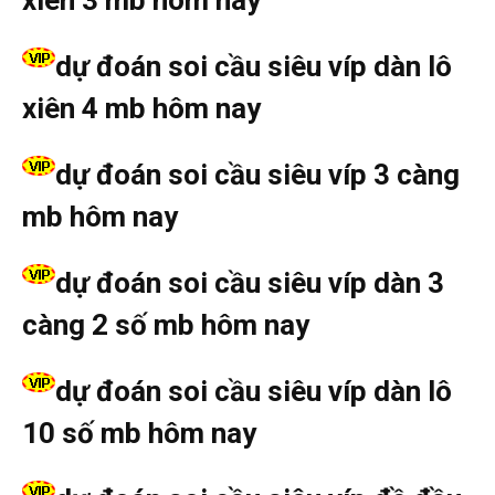
xiên 3 mb hôm nay
dự đoán soi cầu siêu víp dàn lô
xiên 4 mb hôm nay
dự đoán soi cầu siêu víp 3 càng
mb hôm nay
dự đoán soi cầu siêu víp dàn 3
càng 2 số mb hôm nay
dự đoán soi cầu siêu víp dàn lô
10 số mb hôm nay