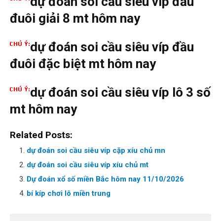
dự đoán soi cầu siêu víp đầu
đuôi giải 8 mt hôm nay
dự đoán soi cầu siêu víp đầu
đuôi đặc biệt mt hôm nay
dự đoán soi cầu siêu víp lô 3 số
mt hôm nay
Related Posts:
dự đoán soi cầu siêu víp cặp xíu chủ mn
dự đoán soi cầu siêu víp xíu chủ mt
Dự đoán xổ số miền Bắc hôm nay 11/10/2026
bí kíp chơi lô miền trung