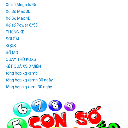
Xổ số Mega 6/45
Xổ Số Max 3D
Xổ Số Max 4D
Xổ số Power 6/55
THỐNG KÊ
SOI CẦU
KQXS
SỔ MƠ
QUAY THỬ KQXS
KẾT QUẢ XS 3 MIỀN
tổng hợp kq xsmb
tổng hợp kq xsmn 30 ngày
tổng hợp kq xsmt 30 ngày