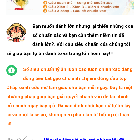
Bạn muốn đánh lớn nhưng lại thiếu những con
số chuẩn xác và bạn cần thêm niềm tin để
đánh lớn?. Với cầu siêu chuẩn của chúng tôi
sẽ giúp bạn tự tin đánh to và trúng lớn hôm nay!!!
Số siêu chuẩn tỷ ăn luôn cao luôn chính xác đáng
đồng tiền bát gạo cho anh chị em đứng đầu top.
Chắp cánh ước mơ làm giàu cho bạn mỗi ngày. Đây là một
phương pháp giúp bạn giải quyết nhanh vấn đề tài chính
của mình ngay bây giờ. Đã xác định chơi bạn cứ tự tin lấy
số và chốt là sẽ ăn, không nên phân tán tư tưởng rồi loạn
số.
Hãy yên tâm với cầu mà chúng tôi đã