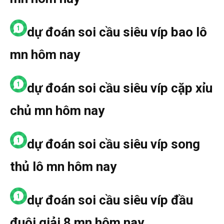
dự đoán soi cầu siêu víp bao lô
mn hôm nay
dự đoán soi cầu siêu víp cặp xỉu
chủ mn hôm nay
dự đoán soi cầu siêu víp song
thủ lô mn hôm nay
dự đoán soi cầu siêu víp đầu
đuôi giải 8 mn hôm nay