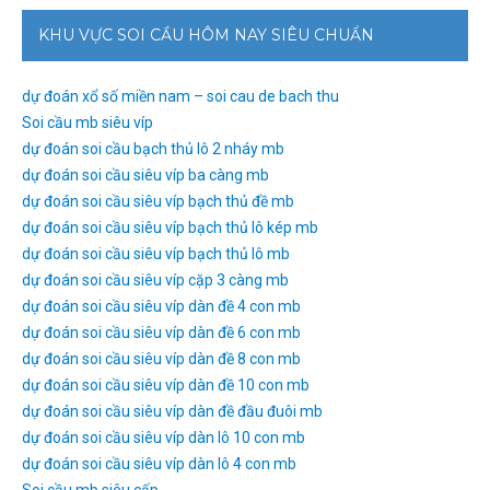
KHU VỰC SOI CẦU HÔM NAY SIÊU CHUẨN
dự đoán xổ số miền nam – soi cau de bach thu
Soi cầu mb siêu víp
dự đoán soi cầu bạch thủ lô 2 nháy mb
dự đoán soi cầu siêu víp ba càng mb
dự đoán soi cầu siêu víp bạch thủ đề mb
dự đoán soi cầu siêu víp bạch thủ lô kép mb
dự đoán soi cầu siêu víp bạch thủ lô mb
dự đoán soi cầu siêu víp cặp 3 càng mb
dự đoán soi cầu siêu víp dàn đề 4 con mb
dự đoán soi cầu siêu víp dàn đề 6 con mb
dự đoán soi cầu siêu víp dàn đề 8 con mb
dự đoán soi cầu siêu víp dàn đề 10 con mb
dự đoán soi cầu siêu víp dàn đề đầu đuôi mb
dự đoán soi cầu siêu víp dàn lô 10 con mb
dự đoán soi cầu siêu víp dàn lô 4 con mb