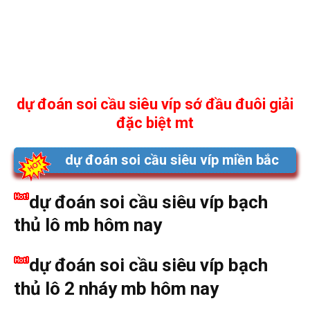
dự đoán soi cầu siêu víp sớ đầu đuôi giải
đặc biệt mt
dự đoán soi cầu siêu víp miền bắc
dự đoán soi cầu siêu víp bạch
thủ lô mb hôm nay
dự đoán soi cầu siêu víp bạch
thủ lô 2 nháy mb hôm nay