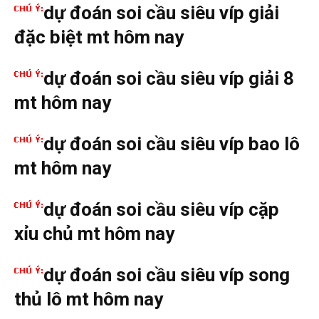
dự đoán soi cầu siêu víp giải
đặc biệt mt hôm nay
dự đoán soi cầu siêu víp giải 8
mt hôm nay
dự đoán soi cầu siêu víp bao lô
mt hôm nay
dự đoán soi cầu siêu víp cặp
xỉu chủ mt hôm nay
dự đoán soi cầu siêu víp song
thủ lô mt hôm nay