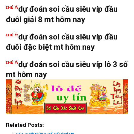
dự đoán soi cầu siêu víp đầu
đuôi giải 8 mt hôm nay
dự đoán soi cầu siêu víp đầu
đuôi đặc biệt mt hôm nay
dự đoán soi cầu siêu víp lô 3 số
mt hôm nay
Related Posts: