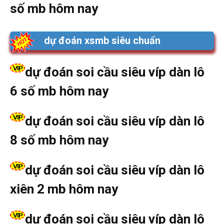
số mb hôm nay
dự đoán xsmb siêu chuẩn
dự đoán soi cầu siêu víp dàn lô
6 số mb hôm nay
dự đoán soi cầu siêu víp dàn lô
8 số mb hôm nay
dự đoán soi cầu siêu víp dàn lô
xiên 2 mb hôm nay
dự đoán soi cầu siêu víp dàn lô