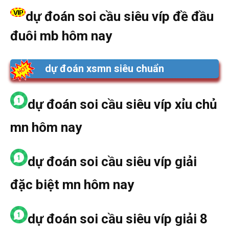
dự đoán soi cầu siêu víp đề đầu
đuôi mb hôm nay
dự đoán xsmn siêu chuẩn
dự đoán soi cầu siêu víp xỉu chủ
mn hôm nay
dự đoán soi cầu siêu víp giải
đặc biệt mn hôm nay
dự đoán soi cầu siêu víp giải 8