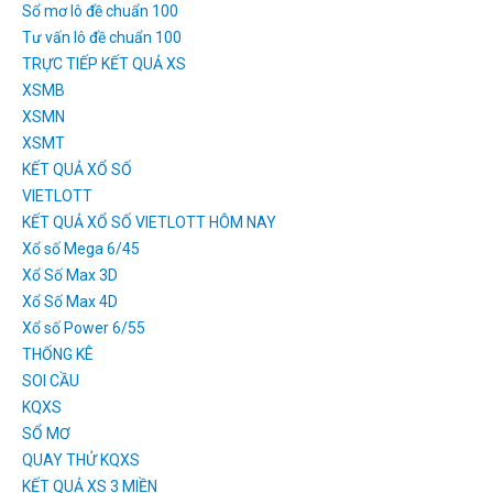
Sổ mơ lô đề chuẩn 100
Tư vấn lô đề chuẩn 100
TRỰC TIẾP KẾT QUẢ XS
XSMB
XSMN
XSMT
KẾT QUẢ XỔ SỐ
VIETLOTT
KẾT QUẢ XỔ SỐ VIETLOTT HÔM NAY
Xổ số Mega 6/45
Xổ Số Max 3D
Xổ Số Max 4D
Xổ số Power 6/55
THỐNG KÊ
SOI CẦU
KQXS
SỔ MƠ
QUAY THỬ KQXS
KẾT QUẢ XS 3 MIỀN