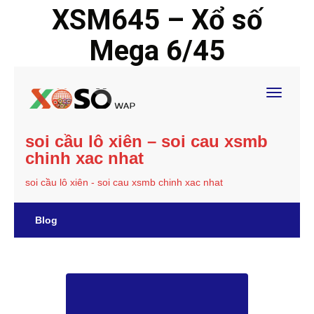
XSM645 – Xổ số
Mega 6/45