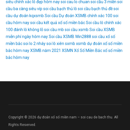
siêu chính xác
lô đẹp hôm nay
soi cau lo chuan
soi cầu 3 miền
soi
cầu ba càng siêu víp
soi cầu bạch thủ lô
soi cầu bạch thủ đề
soi
cầu dự đoán kqxsmb
Soi cầu Dự đoán XSMB chính xác 100
soi
cầu hôm nay
soi cầu kết quả xổ số miền bắc
Soi cầu lô chính xác
100 đánh lô không lỗ
soi cầu mb
soi cầu xsmb
Soi cầu XSMB
miễn phí ngày hôm nay
Soi cầu XSMB Win2888
soi cầu xổ số
miền bắc
soi lo 2 nháy
soi lô xiên
sxmb
xsmb dự đoán xổ số miền
bắc hôm nay
XSMB năm 2021
XSMN
Xổ Số Miền Bắc
xổ số miền
bắc hôm nay
Copyright © 2026 dự đoán xổ số miền nam – soi cau de bach thu. All
Rights Reserved.