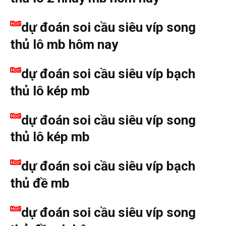
dự đoán soi cầu siêu víp song
thủ lô mb hôm nay
dự đoán soi cầu siêu víp bạch
thủ lô kép mb
dự đoán soi cầu siêu víp song
thủ lô kép mb
dự đoán soi cầu siêu víp bạch
thủ đề mb
dự đoán soi cầu siêu víp song