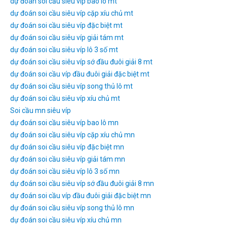
dự đoán soi cầu siêu víp bao lô mt
dự đoán soi cầu siêu víp cặp xíu chủ mt
dự đoán soi cầu siêu víp đặc biệt mt
dự đoán soi cầu siêu víp giải tám mt
dự đoán soi cầu siêu víp lô 3 số mt
dự đoán soi cầu siêu víp sớ đầu đuôi giải 8 mt
dự đoán soi cầu víp đầu đuôi giải đặc biệt mt
dự đoán soi cầu siêu víp song thủ lô mt
dự đoán soi cầu siêu víp xíu chủ mt
Soi cầu mn siêu víp
dự đoán soi cầu siêu víp bao lô mn
dự đoán soi cầu siêu víp cặp xíu chủ mn
dự đoán soi cầu siêu víp đặc biệt mn
dự đoán soi cầu siêu víp giải tám mn
dự đoán soi cầu siêu víp lô 3 số mn
dự đoán soi cầu siêu víp sớ đầu đuôi giải 8 mn
dự đoán soi cầu víp đầu đuôi giải đặc biệt mn
dự đoán soi cầu siêu víp song thủ lô mn
dự đoán soi cầu siêu víp xíu chủ mn