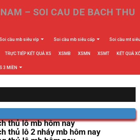
Skip
to
 NAM – SOI CAU DE BACH THU
content
Soi cầu mb siêu víp
Soi cầu mb siêu cấp
Soi cầu mt siêu
TRỰC TIẾP KẾT QUẢ XS
XSMB
XSMN
XSMT
KẾT QUẢ X
S 3 MIỀN
ch thủ lô mb hôm nay
ch thủ lô 2 nháy mb hôm nay