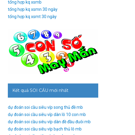
tổng hợp kq xsmb
tổng hợp kq xsmn 30 ngày
tổng hợp kq xsmt 30 ngày
Kết quả SOI CẦU mới nhất
dự đoán soi cầu siêu víp song thủ đề mb
dự đoán soi cầu siêu víp dàn lô 10 con mb
dự đoán soi cầu siêu víp dàn đề đầu đuôi mb
dự đoán soi cầu siêu víp bạch thủ lô mb