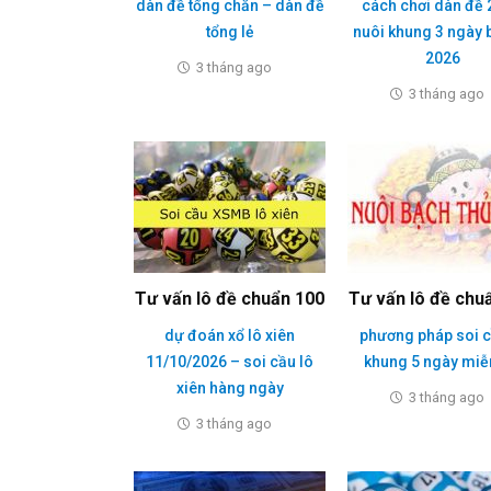
dàn đề tổng chẵn – dàn đề
cách chơi dàn đề 
tổng lẻ
nuôi khung 3 ngày b
2026
3 tháng ago
3 tháng ago
Tư vấn lô đề chuẩn 100
Tư vấn lô đề chu
dự đoán xổ lô xiên
phương pháp soi c
11/10/2026 – soi cầu lô
khung 5 ngày miễ
xiên hàng ngày
3 tháng ago
3 tháng ago