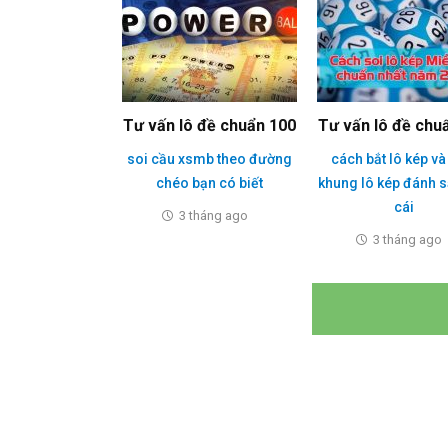
Tư vấn lô đề chuẩn 100
Tư vấn lô đề chu
soi cầu xsmb theo đường
cách bắt lô kép và
chéo bạn có biết
khung lô kép đánh 
cái
3 tháng ago
3 tháng ago
Điều
hướng
bài
viết