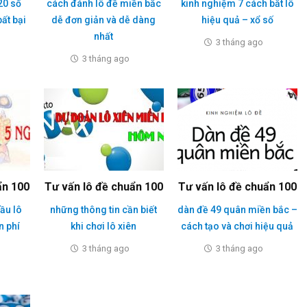
20 số
cách đánh lô đề miền bắc
kinh nghiệm 7 cách bắt lô
ất bại
dễ đơn giản và dễ dàng
hiệu quả – xổ số
nhất
3 tháng ago
3 tháng ago
ẩn 100
Tư vấn lô đề chuẩn 100
Tư vấn lô đề chuẩn 100
ầu lô
những thông tin cần biết
dàn đề 49 quân miền bắc –
n phí
khi chơi lô xiên
cách tạo và chơi hiệu quả
3 tháng ago
3 tháng ago