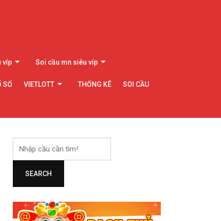
 víp
Soi cầu mn siêu víp
Ổ SỐ
VIETLOTT
THỐNG KÊ
SOI CẦU
SEARCH