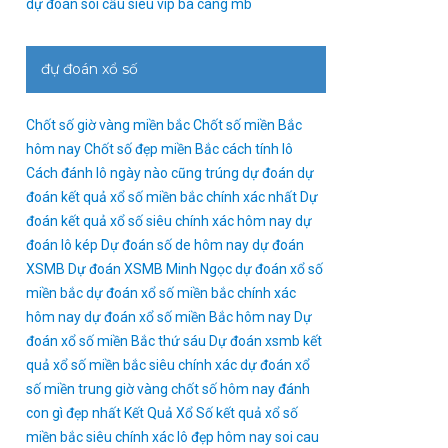
dự đoán soi cầu siêu víp ba càng mb
đự đoán xổ số
Chốt số giờ vàng miền bắc
Chốt số miền Bắc
hôm nay
Chốt số đẹp miền Bắc
cách tính lô
Cách đánh lô ngày nào cũng trúng
dự đoán
dự
đoán kết quả xổ số miền bắc chính xác nhất
Dự
đoán kết quả xổ số siêu chính xác hôm nay
dự
đoán lô kép
Dự đoán số de hôm nay
dự đoán
XSMB
Dự đoán XSMB Minh Ngọc
dự đoán xổ số
miền bắc
dự đoán xổ số miền bắc chính xác
hôm nay
dự đoán xổ số miền Bắc hôm nay
Dự
đoán xổ số miền Bắc thứ sáu Dự đoán xsmb kết
quả xổ số miền bắc siêu chính xác
dự đoán xổ
số miền trung
giờ vàng chốt số
hôm nay đánh
con gì đẹp nhất
Kết Quả Xổ Số
kết quả xổ số
miền bắc siêu chính xác
lô đẹp hôm nay
soi cau