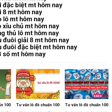
ải đặc biệt mt hôm nay
ải 8 mt hôm nay
o lô mt hôm nay
p xỉu chủ mt hôm nay
ng thủ lô mt hôm nay
u đuôi giải 8 mt hôm nay
u đuôi đặc biệt mt hôm nay
 3 số mt hôm nay
ẩn 100
Tư vấn lô đề chuẩn 100
Tư vấn lô đề chuẩn 100