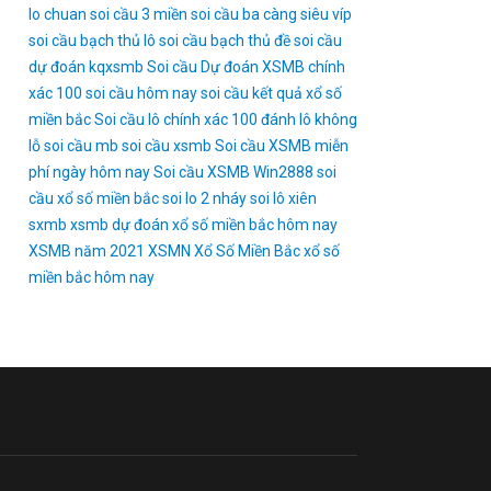
lo chuan
soi cầu 3 miền
soi cầu ba càng siêu víp
soi cầu bạch thủ lô
soi cầu bạch thủ đề
soi cầu
dự đoán kqxsmb
Soi cầu Dự đoán XSMB chính
xác 100
soi cầu hôm nay
soi cầu kết quả xổ số
miền bắc
Soi cầu lô chính xác 100 đánh lô không
lỗ
soi cầu mb
soi cầu xsmb
Soi cầu XSMB miễn
phí ngày hôm nay
Soi cầu XSMB Win2888
soi
cầu xổ số miền bắc
soi lo 2 nháy
soi lô xiên
sxmb
xsmb dự đoán xổ số miền bắc hôm nay
XSMB năm 2021
XSMN
Xổ Số Miền Bắc
xổ số
miền bắc hôm nay