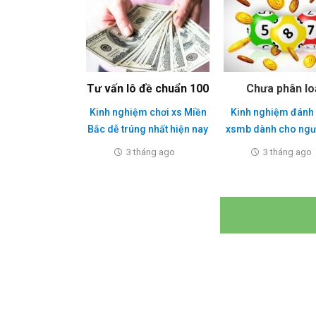
Tư vấn lô đề chuẩn 100
Chưa phân lo
Kinh nghiệm chơi xs Miền
Kinh nghiệm đánh 
Bắc dễ trúng nhất hiện nay
xsmb dành cho ngư
3 tháng ago
3 tháng ago
Điều
hướng
bài
viết