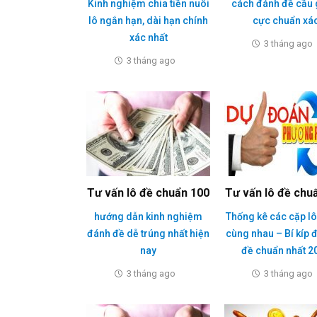
Kinh nghiệm chia tiền nuôi
cách đánh đề cầu 
lô ngắn hạn, dài hạn chính
cực chuẩn xá
xác nhất
3 tháng ago
3 tháng ago
Tư vấn lô đề chuẩn 100
Tư vấn lô đề chu
hướng dẫn kinh nghiệm
Thống kê các cặp lô
đánh đề dễ trúng nhất hiện
cùng nhau – Bí kíp 
nay
đề chuẩn nhất 2
3 tháng ago
3 tháng ago