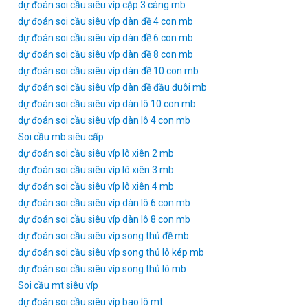
dự đoán soi cầu siêu víp cặp 3 càng mb
dự đoán soi cầu siêu víp dàn đề 4 con mb
dự đoán soi cầu siêu víp dàn đề 6 con mb
dự đoán soi cầu siêu víp dàn đề 8 con mb
dự đoán soi cầu siêu víp dàn đề 10 con mb
dự đoán soi cầu siêu víp dàn đề đầu đuôi mb
dự đoán soi cầu siêu víp dàn lô 10 con mb
dự đoán soi cầu siêu víp dàn lô 4 con mb
Soi cầu mb siêu cấp
dự đoán soi cầu siêu víp lô xiên 2 mb
dự đoán soi cầu siêu víp lô xiên 3 mb
dự đoán soi cầu siêu víp lô xiên 4 mb
dự đoán soi cầu siêu víp dàn lô 6 con mb
dự đoán soi cầu siêu víp dàn lô 8 con mb
dự đoán soi cầu siêu víp song thủ đề mb
dự đoán soi cầu siêu víp song thủ lô kép mb
dự đoán soi cầu siêu víp song thủ lô mb
Soi cầu mt siêu víp
dự đoán soi cầu siêu víp bao lô mt