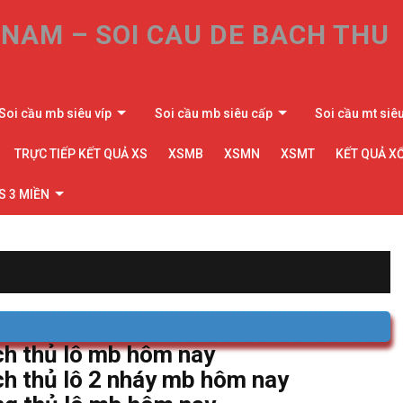
Skip
to
 NAM – SOI CAU DE BACH THU
content
Soi cầu mb siêu víp
Soi cầu mb siêu cấp
Soi cầu mt siêu
TRỰC TIẾP KẾT QUẢ XS
XSMB
XSMN
XSMT
KẾT QUẢ X
S 3 MIỀN
ch thủ lô mb hôm nay
ch thủ lô 2 nháy mb hôm nay