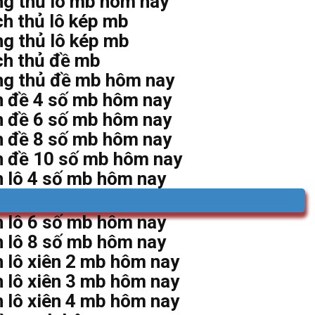
ng thủ lô mb hôm nay
ch thủ lô kép mb
ng thủ lô kép mb
ch thủ đề mb
ong thủ đề mb hôm nay
àn đề 4 số mb hôm nay
àn đề 6 số mb hôm nay
àn đề 8 số mb hôm nay
àn đề 10 số mb hôm nay
n lô 4 số mb hôm nay
n lô 6 số mb hôm nay
n lô 8 số mb hôm nay
n lô xiên 2 mb hôm nay
n lô xiên 3 mb hôm nay
n lô xiên 4 mb hôm nay