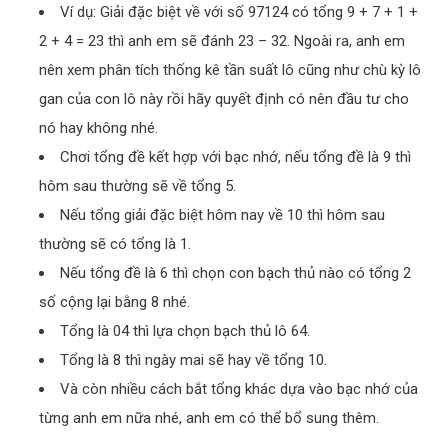
Ví dụ: Giải đặc biệt về với số 97124 có tổng 9 + 7 + 1 +
2 + 4 = 23 thì anh em sẽ đánh 23 – 32. Ngoài ra, anh em
nên xem phân tích thống kê tần suất lô cũng như chù kỳ lô
gan của con lô này rồi hãy quyết định có nên đầu tư cho
nó hay không nhé.
Chơi tổng đề kết hợp với bạc nhớ, nếu tổng đề là 9 thì
hôm sau thường sẽ về tổng 5.
Nếu tổng giải đặc biệt hôm nay về 10 thì hôm sau
thường sẽ có tổng là 1.
Nếu tổng đề là 6 thì chọn con bạch thủ nào có tổng 2
số cộng lại bằng 8 nhé.
Tổng là 04 thì lựa chọn bạch thủ lô 64.
Tổng là 8 thì ngày mai sẽ hay về tổng 10.
Và còn nhiều cách bắt tổng khác dựa vào bạc nhớ của
từng anh em nữa nhé, anh em có thể bổ sung thêm.