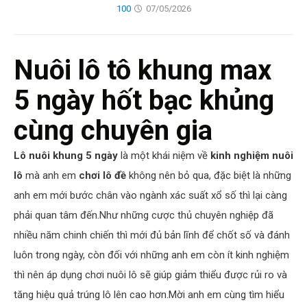
100
07/05/2026
Nuôi lô tô khung max
5 ngày hốt bạc khủng
cùng chuyên gia
Lô nuôi khung 5 ngày
là một khái niệm về
kinh nghiệm nuôi
lô
mà anh em
chơi lô đề
không nên bỏ qua, đặc biệt là những
anh em mới bước chân vào ngành xác suất xổ số thì lại càng
phải quan tâm đến.Như những cược thủ chuyên nghiệp đã
nhiều năm chinh chiến thì mới đủ bản lĩnh để chốt số và đánh
luôn trong ngày, còn đối với những anh em còn ít kinh nghiệm
thì nên áp dụng chơi nuôi lô sẽ giúp giảm thiểu được rủi ro và
tăng hiệu quả trúng lô lên cao hơn.Mời anh em cùng tìm hiểu