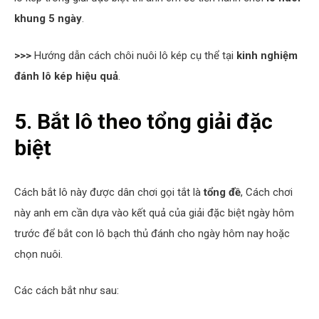
khung 5 ngày
.
>>>
Hướng dẫn cách chôi nuôi lô kép cụ thể tại
kinh nghiệm
đánh lô kép hiệu quả
.
5. Bắt lô theo tổng giải đặc
biệt
Cách bắt lô này được dân chơi gọi tắt là
tổng đề
, Cách chơi
này anh em cần dựa vào kết quả của giải đặc biệt ngày hôm
trước để bắt con lô bạch thủ đánh cho ngày hôm nay hoặc
chọn nuôi.
Các cách bắt như sau: