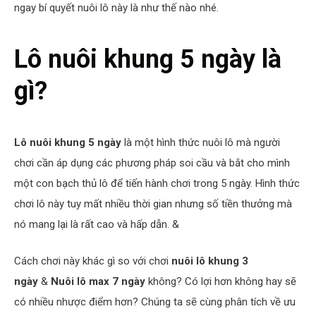
ngay bí quyết nuôi lô này là như thế nào nhé.
Lô nuôi khung 5 ngày là
gì?
Lô nuôi khung 5 ngày
là một hình thức nuôi lô mà người
chơi cần áp dụng các phương pháp soi cầu và bắt cho mình
một con bạch thủ lô để tiến hành chơi trong 5 ngày. Hình thức
chơi lô này tuy mất nhiều thời gian nhưng số tiền thưởng mà
nó mang lại là rất cao và hấp dẫn. &
Cách chơi này khác gì so với chơi
nuôi lô khung 3
ngày
&
Nuôi lô max 7 ngày
không? Có lợi hơn không hay sẽ
có nhiều nhược điểm hơn? Chúng ta sẽ cùng phân tích về ưu