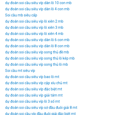
dự đoán soi cầu siêu víp dàn lô 10 con mb
dự đoán soi cầu siêu víp dàn lô 4 con mb
Soi cầu mb siêu cấp
dự đoán soi cầu siêu víp lô xiên 2 mb
dự đoán soi cầu siêu víp lô xiên 3 mb
dự đoán soi cầu siêu víp lô xiên 4 mb
dự đoán soi cầu siêu víp dàn lô 6 con mb
dự đoán soi cầu siêu víp dàn lô 8 con mb
dự đoán soi cầu siêu víp song thủ đề mb
dự đoán soi cầu siêu víp song thủ lô kép mb
dự đoán soi cầu siêu víp song thủ lô mb
Soi cầu mt siêu víp
dự đoán soi cầu siêu víp bao lô mt
dự đoán soi cầu siêu víp cặp xíu chủ mt
dự đoán soi cầu siêu víp đặc biệt mt
dự đoán soi cầu siêu víp giải tám mt
dự đoán soi cầu siêu víp lô 3 số mt
dự đoán soi cầu siêu víp sớ đầu đuôi giải 8 mt
dự đoán soi cầu víp đầu đuôi giải đặc biệt mt