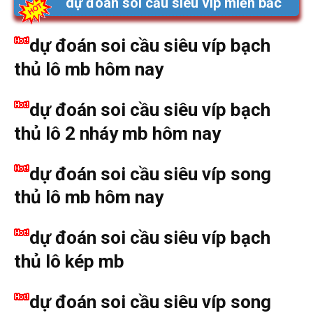
dự đoán soi cầu siêu víp miền bắc
dự đoán soi cầu siêu víp bạch
thủ lô mb hôm nay
dự đoán soi cầu siêu víp bạch
thủ lô 2 nháy mb hôm nay
dự đoán soi cầu siêu víp song
thủ lô mb hôm nay
dự đoán soi cầu siêu víp bạch
thủ lô kép mb
dự đoán soi cầu siêu víp song