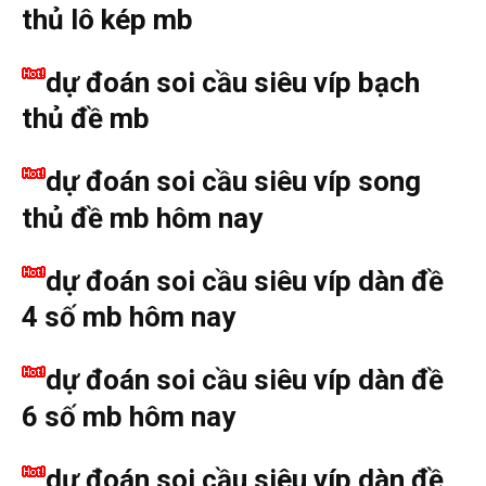
thủ lô kép mb
dự đoán soi cầu siêu víp bạch
thủ đề mb
dự đoán soi cầu siêu víp song
thủ đề mb hôm nay
dự đoán soi cầu siêu víp dàn đề
4 số mb hôm nay
dự đoán soi cầu siêu víp dàn đề
6 số mb hôm nay
dự đoán soi cầu siêu víp dàn đề