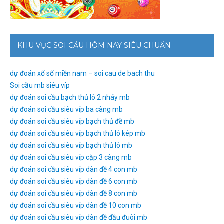
KHU VỰC SOI CẦU HÔM NAY SIÊU CHUẨN
dự đoán xổ số miền nam – soi cau de bach thu
Soi cầu mb siêu víp
dự đoán soi cầu bạch thủ lô 2 nháy mb
dự đoán soi cầu siêu víp ba càng mb
dự đoán soi cầu siêu víp bạch thủ đề mb
dự đoán soi cầu siêu víp bạch thủ lô kép mb
dự đoán soi cầu siêu víp bạch thủ lô mb
dự đoán soi cầu siêu víp cặp 3 càng mb
dự đoán soi cầu siêu víp dàn đề 4 con mb
dự đoán soi cầu siêu víp dàn đề 6 con mb
dự đoán soi cầu siêu víp dàn đề 8 con mb
dự đoán soi cầu siêu víp dàn đề 10 con mb
dự đoán soi cầu siêu víp dàn đề đầu đuôi mb