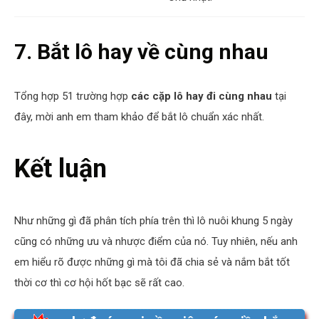
7. Bắt lô hay về cùng nhau
Tổng hợp 51 trường hợp
các cặp lô hay đi cùng nhau
tại
đây, mời anh em tham khảo để bắt lô chuẩn xác nhất.
Kết luận
Như những gì đã phân tích phía trên thì lô nuôi khung 5 ngày
cũng có những ưu và nhược điểm của nó. Tuy nhiên, nếu anh
em hiểu rõ được những gì mà tôi đã chia sẻ và nắm bắt tốt
thời cơ thì cơ hội hốt bạc sẽ rất cao.