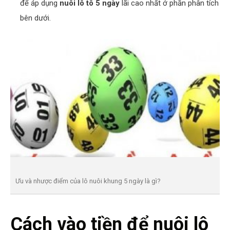
để áp dụng
nuôi lô tô 5 ngày
lãi cao nhất ở phần phân tích
bên dưới.
Ưu và nhược điểm của lô nuôi khung 5 ngày là gì?
Cách vào tiền để nuôi lô