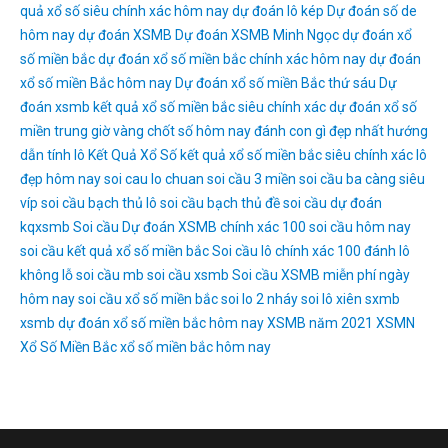
quả xổ số siêu chính xác hôm nay
dự đoán lô kép
Dự đoán số de
hôm nay
dự đoán XSMB
Dự đoán XSMB Minh Ngọc
dự đoán xổ
số miền bắc
dự đoán xổ số miền bắc chính xác hôm nay
dự đoán
xổ số miền Bắc hôm nay
Dự đoán xổ số miền Bắc thứ sáu Dự
đoán xsmb kết quả xổ số miền bắc siêu chính xác
dự đoán xổ số
miền trung
giờ vàng chốt số
hôm nay đánh con gì đẹp nhất
hướng
dẫn tính lô
Kết Quả Xổ Số
kết quả xổ số miền bắc siêu chính xác
lô
đẹp hôm nay
soi cau lo chuan
soi cầu 3 miền
soi cầu ba càng siêu
víp
soi cầu bạch thủ lô
soi cầu bạch thủ đề
soi cầu dự đoán
kqxsmb
Soi cầu Dự đoán XSMB chính xác 100
soi cầu hôm nay
soi cầu kết quả xổ số miền bắc
Soi cầu lô chính xác 100 đánh lô
không lỗ
soi cầu mb
soi cầu xsmb
Soi cầu XSMB miễn phí ngày
hôm nay
soi cầu xổ số miền bắc
soi lo 2 nháy
soi lô xiên
sxmb
xsmb dự đoán xổ số miền bắc hôm nay
XSMB năm 2021
XSMN
Xổ Số Miền Bắc
xổ số miền bắc hôm nay