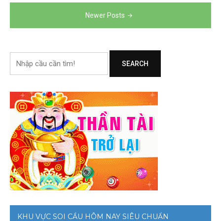
hướng
bài
Newer Posts
viết
SEARCH
KHU VỰC SOI CẦU HÔM NAY SIÊU CHUẨN