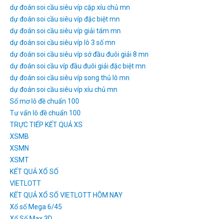
dự đoán soi cầu siêu víp cặp xíu chủ mn
dự đoán soi cầu siêu víp đặc biệt mn
dự đoán soi cầu siêu víp giải tám mn
dự đoán soi cầu siêu víp lô 3 số mn
dự đoán soi cầu siêu víp sớ đầu đuôi giải 8 mn
dự đoán soi cầu víp đầu đuôi giải đặc biệt mn
dự đoán soi cầu siêu víp song thủ lô mn
dự đoán soi cầu siêu víp xíu chủ mn
Sổ mơ lô đề chuẩn 100
Tư vấn lô đề chuẩn 100
TRỰC TIẾP KẾT QUẢ XS
XSMB
XSMN
XSMT
KẾT QUẢ XỔ SỐ
VIETLOTT
KẾT QUẢ XỔ SỐ VIETLOTT HÔM NAY
Xổ số Mega 6/45
Xổ Số Max 3D