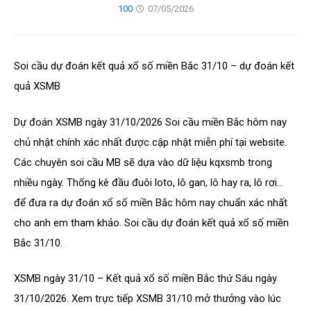
100
07/05/2026
Soi cầu dự đoán kết quả xổ số miền Bắc 31/10 – dự đoán kết
quả XSMB
Dự đoán XSMB ngày 31/10/2026 Soi cầu miền Bắc hôm nay
chủ nhật chính xác nhất được cập nhật miễn phí tại website.
Các chuyên soi cầu MB sẽ dựa vào dữ liệu kqxsmb trong
nhiều ngày. Thống kê đầu đuôi loto, lô gan, lô hay ra, lô rơi…
để đưa ra dự đoán xổ số miền Bắc hôm nay chuẩn xác nhất
cho anh em tham khảo. Soi cầu dự đoán kết quả xổ số miền
Bắc 31/10.
XSMB ngày 31/10 – Kết quả xổ số miền Bắc thứ Sáu ngày
31/10/2026. Xem trực tiếp XSMB 31/10 mở thưởng vào lúc