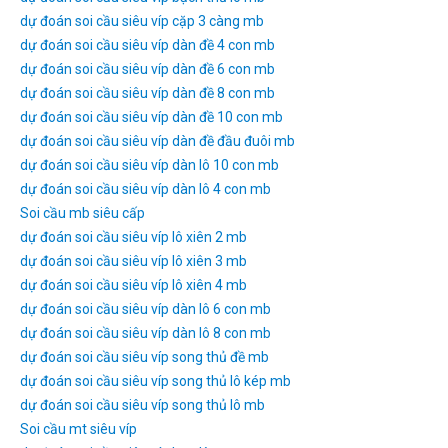
dự đoán soi cầu siêu víp cặp 3 càng mb
dự đoán soi cầu siêu víp dàn đề 4 con mb
dự đoán soi cầu siêu víp dàn đề 6 con mb
dự đoán soi cầu siêu víp dàn đề 8 con mb
dự đoán soi cầu siêu víp dàn đề 10 con mb
dự đoán soi cầu siêu víp dàn đề đầu đuôi mb
dự đoán soi cầu siêu víp dàn lô 10 con mb
dự đoán soi cầu siêu víp dàn lô 4 con mb
Soi cầu mb siêu cấp
dự đoán soi cầu siêu víp lô xiên 2 mb
dự đoán soi cầu siêu víp lô xiên 3 mb
dự đoán soi cầu siêu víp lô xiên 4 mb
dự đoán soi cầu siêu víp dàn lô 6 con mb
dự đoán soi cầu siêu víp dàn lô 8 con mb
dự đoán soi cầu siêu víp song thủ đề mb
dự đoán soi cầu siêu víp song thủ lô kép mb
dự đoán soi cầu siêu víp song thủ lô mb
Soi cầu mt siêu víp