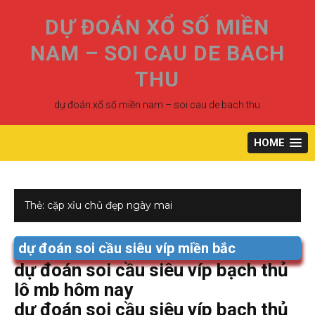
Skip
to
DỰ ĐOÁN XỔ SỐ MIỀN
content
NAM – SOI CAU DE BACH
THU
dự đoán xổ số miền nam – soi cau de bach thu
HOME
Thẻ:
cặp xỉu chủ đẹp ngày mai
dự đoán soi cầu siêu víp miền bắc
dự đoán soi cầu siêu víp bạch thủ
lô mb hôm nay
dự đoán soi cầu siêu víp bạch thủ