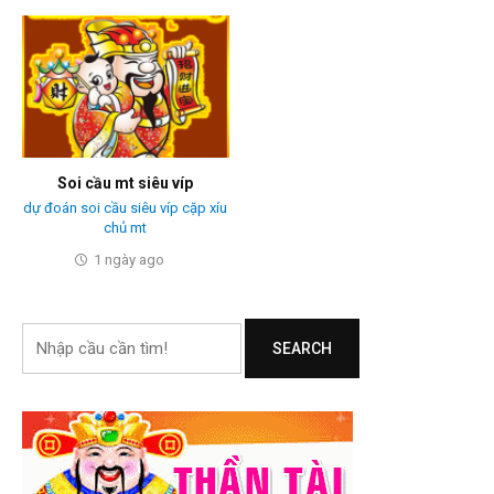
Soi cầu mt siêu víp
dự đoán soi cầu siêu víp cặp xíu
chủ mt
1 ngày ago
SEARCH