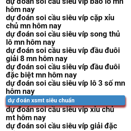
dự đoán soi cầu siêu víp bao lô mn
hôm nay
dự đoán soi cầu siêu víp cặp xỉu
chủ mn hôm nay
dự đoán soi cầu siêu víp song thủ
lô mn hôm nay
dự đoán soi cầu siêu víp đầu đuôi
giải 8 mn hôm nay
dự đoán soi cầu siêu víp đầu đuôi
đặc biệt mn hôm nay
dự đoán soi cầu siêu víp lô 3 số mn
hôm nay
dự đoán xsmt siêu chuẩn
dự đoán soi cầu siêu víp xỉu chủ
mt hôm nay
dự đoán soi cầu siêu víp giải đặc