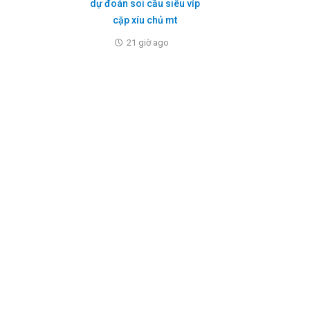
dự đoán soi cầu siêu víp
cặp xíu chủ mt
21 giờ ago