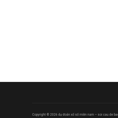
Copyright © 2026 dự đoán xổ số miền nam – soi cau de bac