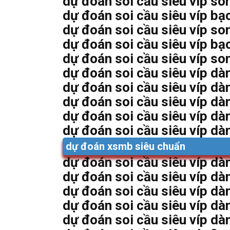
dự đoán soi cầu siêu víp so
dự đoán soi cầu siêu víp bạ
dự đoán soi cầu siêu víp so
dự đoán soi cầu siêu víp bạ
dự đoán soi cầu siêu víp s
dự đoán soi cầu siêu víp d
dự đoán soi cầu siêu víp d
dự đoán soi cầu siêu víp d
dự đoán soi cầu siêu víp d
dự đoán soi cầu siêu víp dà
dự đoán xsmb siêu chuẩn
dự đoán soi cầu siêu víp dà
dự đoán soi cầu siêu víp dà
dự đoán soi cầu siêu víp dà
dự đoán soi cầu siêu víp dà
dự đoán soi cầu siêu víp dà