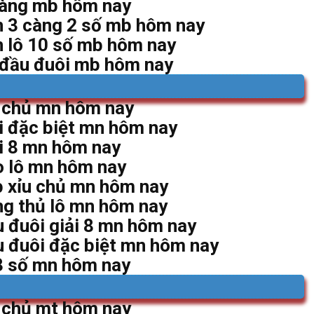
 càng mb hôm nay
àn 3 càng 2 số mb hôm nay
n lô 10 số mb hôm nay
ề đầu đuôi mb hôm nay
u chủ mn hôm nay
ải đặc biệt mn hôm nay
ải 8 mn hôm nay
o lô mn hôm nay
p xỉu chủ mn hôm nay
ng thủ lô mn hôm nay
u đuôi giải 8 mn hôm nay
u đuôi đặc biệt mn hôm nay
 3 số mn hôm nay
u chủ mt hôm nay