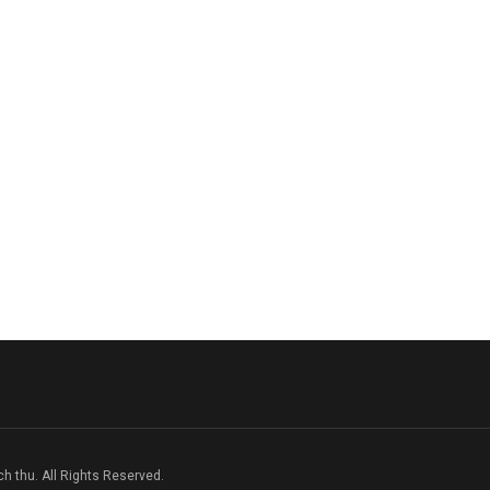
h thu. All Rights Reserved.