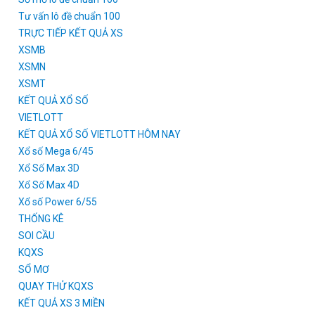
Tư vấn lô đề chuẩn 100
TRỰC TIẾP KẾT QUẢ XS
XSMB
XSMN
XSMT
KẾT QUẢ XỔ SỐ
VIETLOTT
KẾT QUẢ XỔ SỐ VIETLOTT HÔM NAY
Xổ số Mega 6/45
Xổ Số Max 3D
Xổ Số Max 4D
Xổ số Power 6/55
THỐNG KÊ
SOI CẦU
KQXS
SỔ MƠ
QUAY THỬ KQXS
KẾT QUẢ XS 3 MIỀN