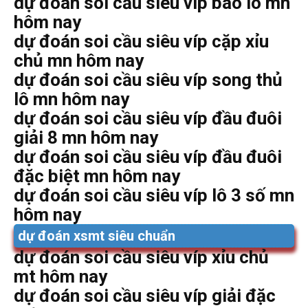
dự đoán soi cầu siêu víp bao lô mn
hôm nay
dự đoán soi cầu siêu víp cặp xỉu
chủ mn hôm nay
dự đoán soi cầu siêu víp song thủ
lô mn hôm nay
dự đoán soi cầu siêu víp đầu đuôi
giải 8 mn hôm nay
dự đoán soi cầu siêu víp đầu đuôi
đặc biệt mn hôm nay
dự đoán soi cầu siêu víp lô 3 số mn
hôm nay
dự đoán xsmt siêu chuẩn
dự đoán soi cầu siêu víp xỉu chủ
mt hôm nay
dự đoán soi cầu siêu víp giải đặc