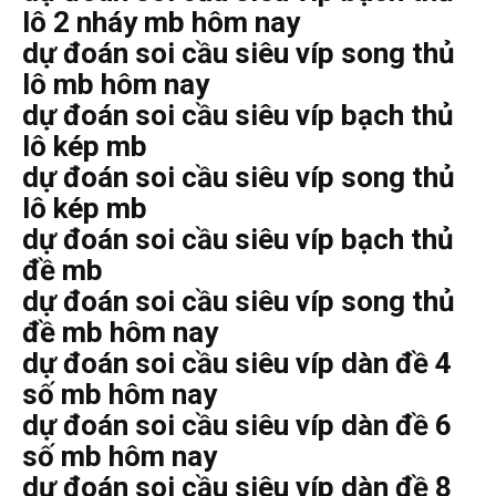
lô 2 nháy mb hôm nay
dự đoán soi cầu siêu víp song thủ
lô mb hôm nay
dự đoán soi cầu siêu víp bạch thủ
lô kép mb
dự đoán soi cầu siêu víp song thủ
lô kép mb
dự đoán soi cầu siêu víp bạch thủ
đề mb
dự đoán soi cầu siêu víp song thủ
đề mb hôm nay
dự đoán soi cầu siêu víp dàn đề 4
số mb hôm nay
dự đoán soi cầu siêu víp dàn đề 6
số mb hôm nay
dự đoán soi cầu siêu víp dàn đề 8