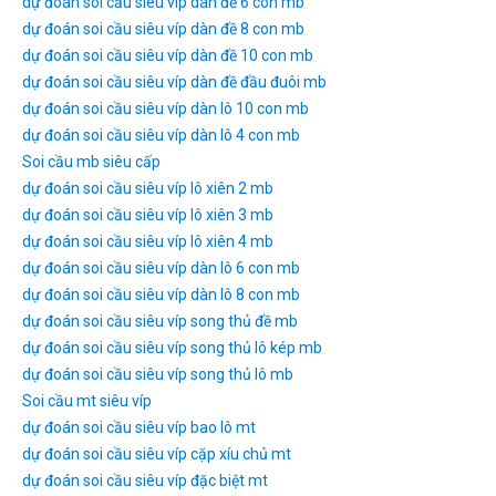
dự đoán soi cầu siêu víp dàn đề 6 con mb
dự đoán soi cầu siêu víp dàn đề 8 con mb
dự đoán soi cầu siêu víp dàn đề 10 con mb
dự đoán soi cầu siêu víp dàn đề đầu đuôi mb
dự đoán soi cầu siêu víp dàn lô 10 con mb
dự đoán soi cầu siêu víp dàn lô 4 con mb
Soi cầu mb siêu cấp
dự đoán soi cầu siêu víp lô xiên 2 mb
dự đoán soi cầu siêu víp lô xiên 3 mb
dự đoán soi cầu siêu víp lô xiên 4 mb
dự đoán soi cầu siêu víp dàn lô 6 con mb
dự đoán soi cầu siêu víp dàn lô 8 con mb
dự đoán soi cầu siêu víp song thủ đề mb
dự đoán soi cầu siêu víp song thủ lô kép mb
dự đoán soi cầu siêu víp song thủ lô mb
Soi cầu mt siêu víp
dự đoán soi cầu siêu víp bao lô mt
dự đoán soi cầu siêu víp cặp xíu chủ mt
dự đoán soi cầu siêu víp đặc biệt mt