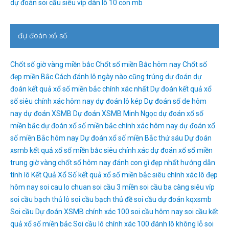
dự đoán soi cầu siêu víp dàn lô 10 con mb
đự đoán xổ số
Chốt số giờ vàng miền bắc
Chốt số miền Bắc hôm nay
Chốt số
đẹp miền Bắc
Cách đánh lô ngày nào cũng trúng
dự đoán
dự
đoán kết quả xổ số miền bắc chính xác nhất
Dự đoán kết quả xổ
số siêu chính xác hôm nay
dự đoán lô kép
Dự đoán số de hôm
nay
dự đoán XSMB
Dự đoán XSMB Minh Ngọc
dự đoán xổ số
miền bắc
dự đoán xổ số miền bắc chính xác hôm nay
dự đoán xổ
số miền Bắc hôm nay
Dự đoán xổ số miền Bắc thứ sáu Dự đoán
xsmb kết quả xổ số miền bắc siêu chính xác
dự đoán xổ số miền
trung
giờ vàng chốt số
hôm nay đánh con gì đẹp nhất
hướng dẫn
tính lô
Kết Quả Xổ Số
kết quả xổ số miền bắc siêu chính xác
lô đẹp
hôm nay
soi cau lo chuan
soi cầu 3 miền
soi cầu ba càng siêu víp
soi cầu bạch thủ lô
soi cầu bạch thủ đề
soi cầu dự đoán kqxsmb
Soi cầu Dự đoán XSMB chính xác 100
soi cầu hôm nay
soi cầu kết
quả xổ số miền bắc
Soi cầu lô chính xác 100 đánh lô không lỗ
soi