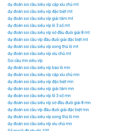
dự đoán soi cầu siêu víp cặp xíu chủ mt
dự đoán soi cầu siêu víp đặc biệt mt
dự đoán soi cầu siêu víp giải tám mt
dự đoán soi cầu siêu víp lô 3 số mt
dự đoán soi cầu siêu víp sớ đầu đuôi giải 8 mt
dự đoán soi cầu víp đầu đuôi giải đặc biệt mt
dự đoán soi cầu siêu víp song thủ lô mt
dự đoán soi cầu siêu víp xíu chủ mt
Soi cầu mn siêu víp
dự đoán soi cầu siêu víp bao lô mn
dự đoán soi cầu siêu víp cặp xíu chủ mn
dự đoán soi cầu siêu víp đặc biệt mn
dự đoán soi cầu siêu víp giải tám mn
dự đoán soi cầu siêu víp lô 3 số mn
dự đoán soi cầu siêu víp sớ đầu đuôi giải 8 mn
dự đoán soi cầu víp đầu đuôi giải đặc biệt mn
dự đoán soi cầu siêu víp song thủ lô mn
dự đoán soi cầu siêu víp xíu chủ mn
Sổ mơ lô đề chuẩn 100