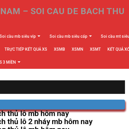
Skip
to
 NAM – SOI CAU DE BACH THU
content
Soi cầu mb siêu víp
Soi cầu mb siêu cấp
Soi cầu mt siêu
TRỰC TIẾP KẾT QUẢ XS
XSMB
XSMN
XSMT
KẾT QUẢ X
S 3 MIỀN
ch thủ lô mb hôm nay
ch thủ lô 2 nháy mb hôm nay