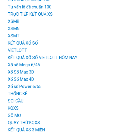
Tư vấn lô đề chuẩn 100
TRỰC TIẾP KẾT QUẢ XS
XSMB
XSMN
XSMT
KẾT QUẢ XỔ SỐ
VIETLOTT
KẾT QUẢ XỔ SỐ VIETLOTT HÔM NAY
Xổ số Mega 6/45
Xổ Số Max 3D
Xổ Số Max 4D
Xổ số Power 6/55
THỐNG KÊ
SOI CẦU
KQXS
SỔ MƠ
QUAY THỬ KQXS
KẾT QUẢ XS 3 MIỀN