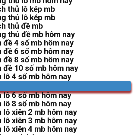
ng thủ lô mb hôm nay
ch thủ lô kép mb
ng thủ lô kép mb
ch thủ đề mb
ong thủ đề mb hôm nay
àn đề 4 số mb hôm nay
àn đề 6 số mb hôm nay
àn đề 8 số mb hôm nay
àn đề 10 số mb hôm nay
n lô 4 số mb hôm nay
n lô 6 số mb hôm nay
n lô 8 số mb hôm nay
n lô xiên 2 mb hôm nay
n lô xiên 3 mb hôm nay
n lô xiên 4 mb hôm nay