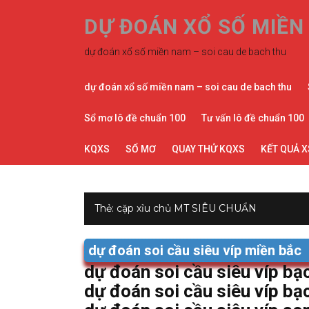
DỰ ĐOÁN XỔ SỐ MIỀN
dự đoán xổ số miền nam – soi cau de bach thu
dự đoán xổ số miền nam – soi cau de bach thu
Sổ mơ lô đề chuẩn 100
Tư vấn lô đề chuẩn 100
KQXS
SỔ MƠ
QUAY THỬ KQXS
KẾT QUẢ X
Thẻ:
cặp xỉu chủ MT SIÊU CHUẨN
dự đoán soi cầu siêu víp miền bắc
dự đoán soi cầu siêu víp bạ
dự đoán soi cầu siêu víp bạ