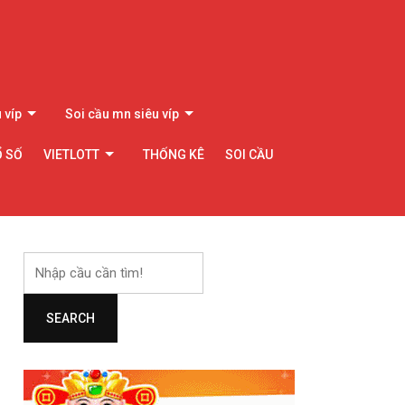
 víp
Soi cầu mn siêu víp
Ổ SỐ
VIETLOTT
THỐNG KÊ
SOI CẦU
SEARCH