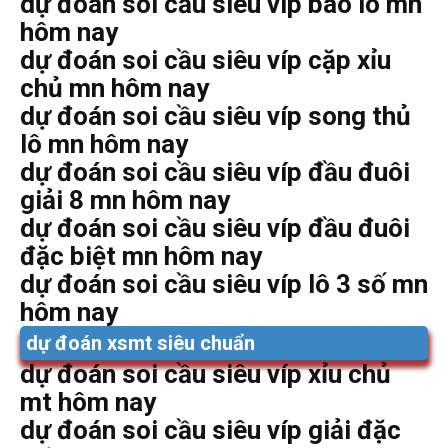
dự đoán soi cầu siêu víp bao lô mn
hôm nay
dự đoán soi cầu siêu víp cặp xỉu
chủ mn hôm nay
dự đoán soi cầu siêu víp song thủ
lô mn hôm nay
dự đoán soi cầu siêu víp đầu đuôi
giải 8 mn hôm nay
dự đoán soi cầu siêu víp đầu đuôi
đặc biệt mn hôm nay
dự đoán soi cầu siêu víp lô 3 số mn
hôm nay
dự đoán xsmt siêu chuẩn
dự đoán soi cầu siêu víp xỉu chủ
mt hôm nay
dự đoán soi cầu siêu víp giải đặc