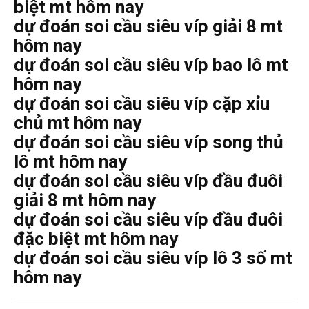
biệt mt hôm nay
dự đoán soi cầu siêu víp giải 8 mt
hôm nay
dự đoán soi cầu siêu víp bao lô mt
hôm nay
dự đoán soi cầu siêu víp cặp xỉu
chủ mt hôm nay
dự đoán soi cầu siêu víp song thủ
lô mt hôm nay
dự đoán soi cầu siêu víp đầu đuôi
giải 8 mt hôm nay
dự đoán soi cầu siêu víp đầu đuôi
đặc biệt mt hôm nay
dự đoán soi cầu siêu víp lô 3 số mt
hôm nay