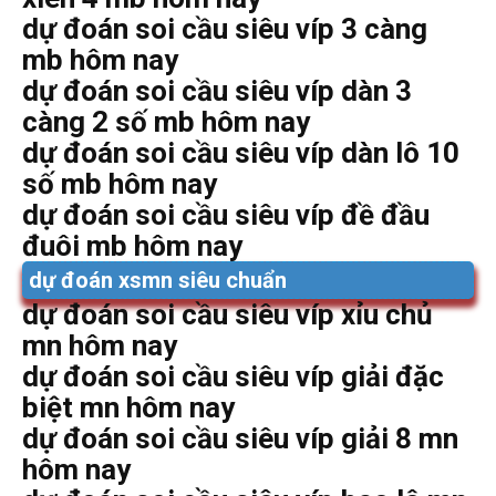
dự đoán soi cầu siêu víp 3 càng
mb hôm nay
dự đoán soi cầu siêu víp dàn 3
càng 2 số mb hôm nay
dự đoán soi cầu siêu víp dàn lô 10
số mb hôm nay
dự đoán soi cầu siêu víp đề đầu
đuôi mb hôm nay
dự đoán xsmn siêu chuẩn
dự đoán soi cầu siêu víp xỉu chủ
mn hôm nay
dự đoán soi cầu siêu víp giải đặc
biệt mn hôm nay
dự đoán soi cầu siêu víp giải 8 mn
hôm nay