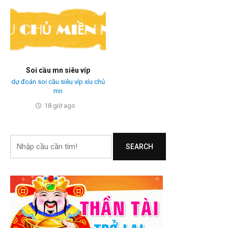
Soi cầu mn siêu víp
dự đoán soi cầu siêu víp xíu chủ
mn
18 giờ ago
SEARCH