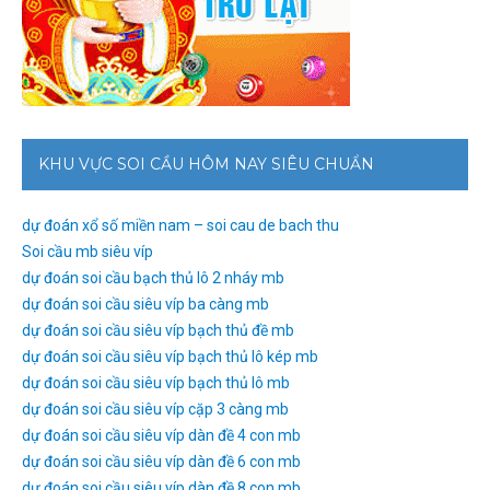
KHU VỰC SOI CẦU HÔM NAY SIÊU CHUẨN
dự đoán xổ số miền nam – soi cau de bach thu
Soi cầu mb siêu víp
dự đoán soi cầu bạch thủ lô 2 nháy mb
dự đoán soi cầu siêu víp ba càng mb
dự đoán soi cầu siêu víp bạch thủ đề mb
dự đoán soi cầu siêu víp bạch thủ lô kép mb
dự đoán soi cầu siêu víp bạch thủ lô mb
dự đoán soi cầu siêu víp cặp 3 càng mb
dự đoán soi cầu siêu víp dàn đề 4 con mb
dự đoán soi cầu siêu víp dàn đề 6 con mb
dự đoán soi cầu siêu víp dàn đề 8 con mb