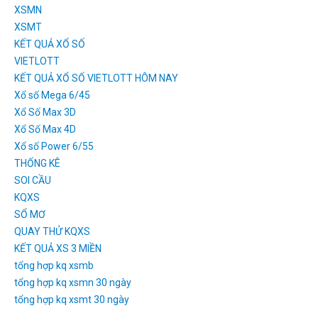
XSMN
XSMT
KẾT QUẢ XỔ SỐ
VIETLOTT
KẾT QUẢ XỔ SỐ VIETLOTT HÔM NAY
Xổ số Mega 6/45
Xổ Số Max 3D
Xổ Số Max 4D
Xổ số Power 6/55
THỐNG KÊ
SOI CẦU
KQXS
SỔ MƠ
QUAY THỬ KQXS
KẾT QUẢ XS 3 MIỀN
tổng hợp kq xsmb
tổng hợp kq xsmn 30 ngày
tổng hợp kq xsmt 30 ngày