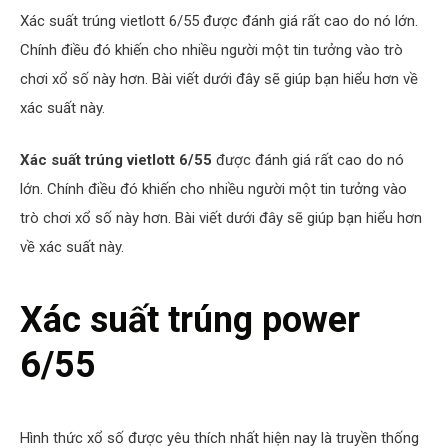
Xác suất trúng vietlott 6/55 được đánh giá rất cao do nó lớn.
Chính điều đó khiến cho nhiều người một tin tưởng vào trò
chơi xổ số này hơn. Bài viết dưới đây sẽ giúp bạn hiểu hơn về
xác suất này.
Xác suất trúng vietlott 6/55
được đánh giá rất cao do nó
lớn. Chính điều đó khiến cho nhiều người một tin tưởng vào
trò chơi xổ số này hơn. Bài viết dưới đây sẽ giúp bạn hiểu hơn
về xác suất này.
Xác suất trúng power
6/55
Hình thức xổ số được yêu thích nhất hiện nay là truyền thống