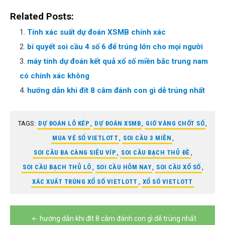
Related Posts:
Tính xác suất dự đoán XSMB chính xác
bí quyết soi cầu 4 số 6 để trúng lớn cho mọi người
máy tính dự đoán kết quả xổ số miền bắc trung nam
có chính xác không
hướng dẫn khi đít 8 câm đánh con gì dễ trúng nhất
TAGS:
DỰ ĐOÁN LÔ KÉP
,
DỰ ĐOÁN XSMB
,
GIỜ VÀNG CHỐT SỐ
,
MUA VÉ SỐ VIETLOTT
,
SOI CẦU 3 MIỀN
,
SOI CẦU BA CÀNG SIÊU VÍP
,
SOI CẦU BẠCH THỦ ĐỀ
,
SOI CẦU BẠCH THỦ LÔ
,
SOI CẦU HÔM NAY
,
SOI CẦU XỔ SỐ
,
XÁC XUẤT TRÚNG XỔ SỐ VIETLOTT
,
XỔ SỐ VIETLOTT
Điều
hướng dẫn khi đít 8 câm đánh con gì dễ trúng nhất