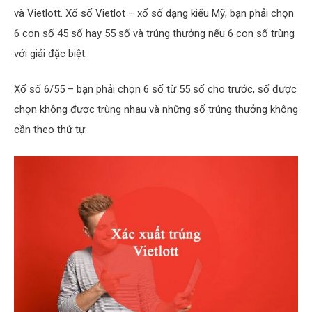
và Vietlott. Xổ số Vietlot – xổ số dạng kiểu Mỹ, bạn phải chọn
6 con số 45 số hay 55 số và trúng thưởng nếu 6 con số trùng
với giải đặc biệt.
Xổ số 6/55 – bạn phải chọn 6 số từ 55 số cho trước, số được
chọn không được trùng nhau và những số trúng thưởng không
cần theo thứ tự.