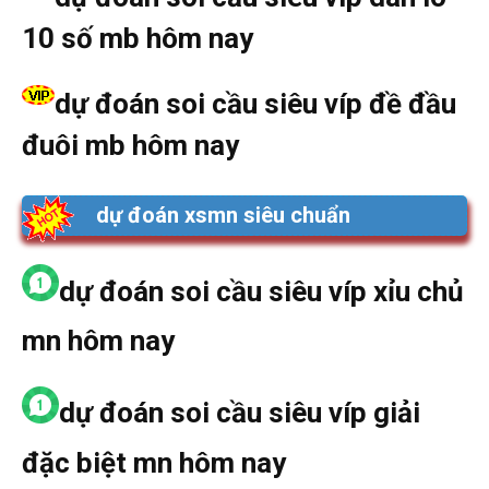
10 số mb hôm nay
dự đoán soi cầu siêu víp đề đầu
đuôi mb hôm nay
dự đoán xsmn siêu chuẩn
dự đoán soi cầu siêu víp xỉu chủ
mn hôm nay
dự đoán soi cầu siêu víp giải
đặc biệt mn hôm nay