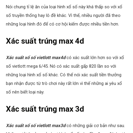
Nói chung tỉ lệ ăn của loại hình xổ số này khá thấp so với xổ
số truyền thống hay lô đề khác. Vì thế, nhiều người đã theo
những loại hình đó để có cơ hội kiếm được nhiều tiền hơn.
Xác suất trúng max 4d
Xác suất xổ số vietlott max4d
có xác suất lớn hơn so với xổ
số vietlott mega 6/45. Nó có xác suất gấp 820 lần so với
những loại hình xổ số khác. Có thể nói xác suất tiền thưởng
bạn nhận được từ trò chơi này rất lớn vì thế những ai yêu xổ
số nên biết loại này.
Xác suất trúng max 3d
Xác suất xổ số vietlott max3d
có những giải cơ bản như sau.