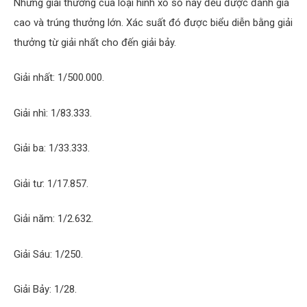
Những giải thưởng của loại hình xổ số này đều được đánh giá
cao và trúng thưởng lớn. Xác suất đó được biểu diễn bằng giải
thưởng từ giải nhất cho đến giải bảy.
Giải nhất: 1/500.000.
Giải nhì: 1/83.333.
Giải ba: 1/33.333.
Giải tư: 1/17.857.
Giải năm: 1/2.632.
Giải Sáu: 1/250.
Giải Bảy: 1/28.